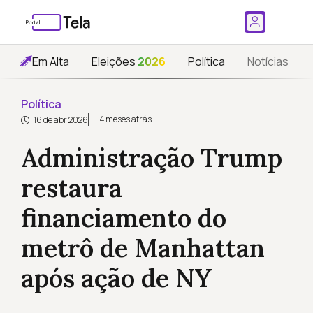
Em Alta
Eleições
2026
Política
Notícias
Política
4 meses atrás
16 de abr 2026
Administração Trump
restaura
financiamento do
metrô de Manhattan
após ação de NY