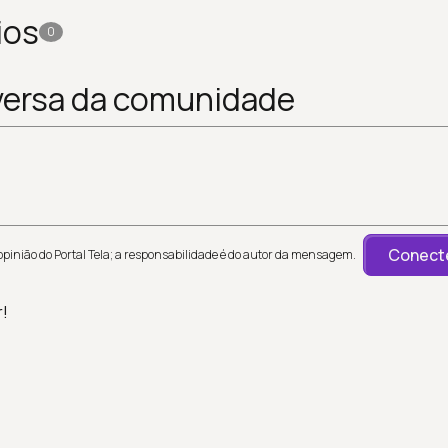
ios
0
versa da comunidade
Conecte
inião do Portal Tela; a responsabilidade é do autor da mensagem.
r!