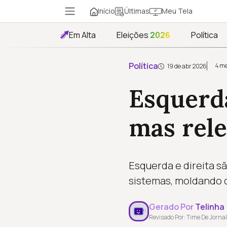
Início
Meu Tela
Últimas
Em Alta
Eleições
2026
Política
Política
4 me
19 de abr 2026
Esquerda
mas rel
Esquerda e direita s
sistemas, moldando d
Gerado Por
Telinha
Revisado Por: Time De Jornal