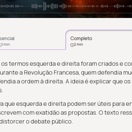
sencial
Completo
1 min
2 min
 os termos esquerda e direita foram criados e c
 durante a Revolução Francesa, quem defendia m
ndia a ordem à direita. A ideia é explicar que os
s.
 que esquerda e direita podem ser úteis para en
crevem com exatidão as propostas. O texto ress
distorcer o debate público.