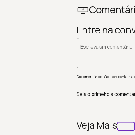
Comentár
Entre na con
Escreva um comentário
Os comentários não representam a op
Seja o primeiro a comenta
Veja Mais