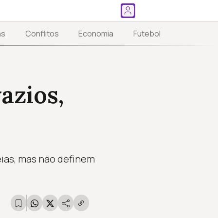
as
Conflitos
Economia
Futebol
azios,
eias, mas não definem