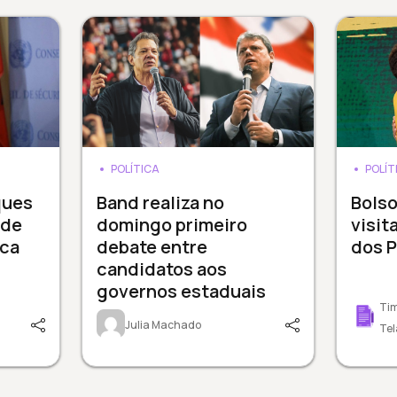
POLÍTICA
POLÍT
ques
Band realiza no
Bols
 de
domingo primeiro
visit
nca
debate entre
dos P
candidatos aos
governos estaduais
Tim
Julia Machado
Tel