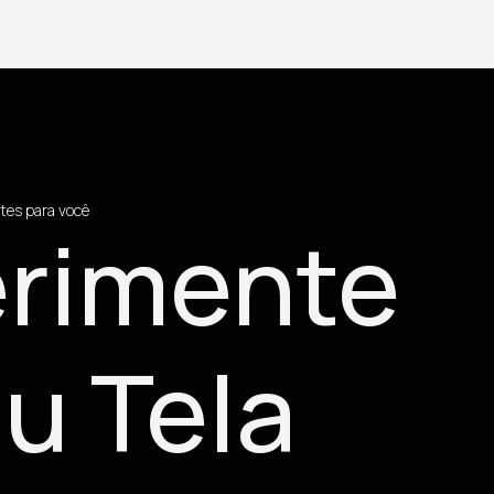
tes para você
rimente
u Tela