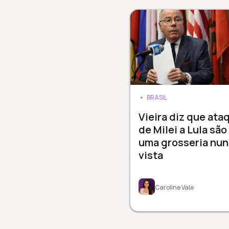
BRASIL
Vieira diz que ata
de Milei a Lula são
uma grosseria nu
vista
Caroline Vale