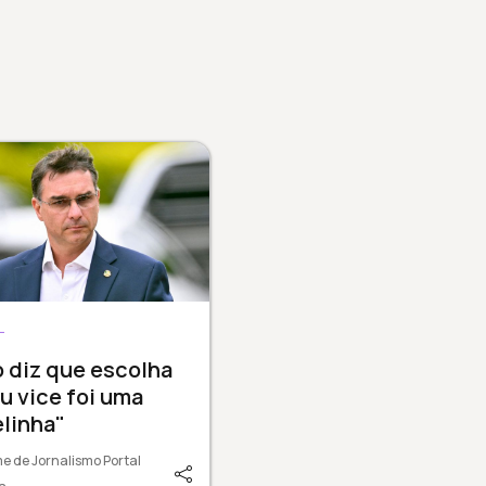
L
o diz que escolha
u vice foi uma
linha"
e de Jornalismo Portal