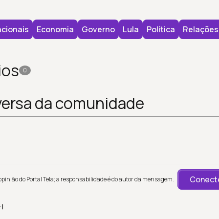
cionais
Economia
Governo
Lula
Política
Relações 
ios
0
versa da comunidade
Conecte
inião do Portal Tela; a responsabilidade é do autor da mensagem.
r!