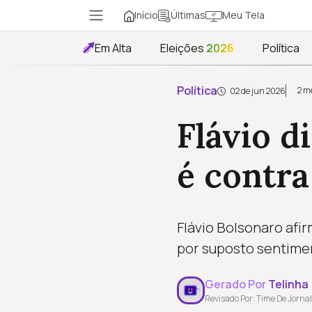
Início
Meu Tela
Últimas
Em Alta
Eleições
2026
Política
Política
2 m
02 de jun 2026
Flávio d
é contra
Flávio Bolsonaro afi
por suposto sentime
Gerado Por
Telinha
Revisado Por: Time De Jornal