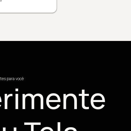
a
tes para você
rimente