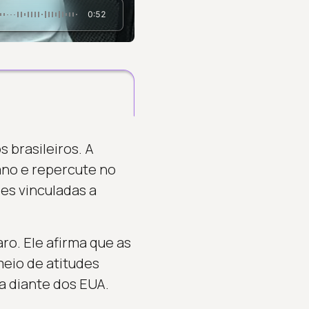
0:52
 brasileiros. A
ano e repercute no
ões vinculadas a
ro. Ele afirma que as
meio de atitudes
la diante dos EUA.