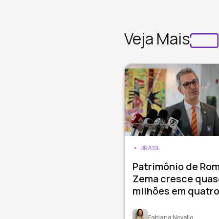
Veja Mais
BRASIL
Patrimônio de Ro
Zema cresce quas
milhões em quatro
Fabiana Novello