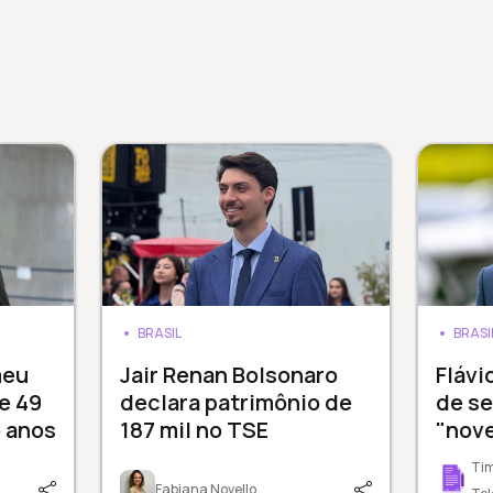
BRASIL
BRASI
meu
Jair Renan Bolsonaro
Flávi
e 49
declara patrimônio de
de se
 anos
187 mil no TSE
"nove
Tim
Fabiana Novello