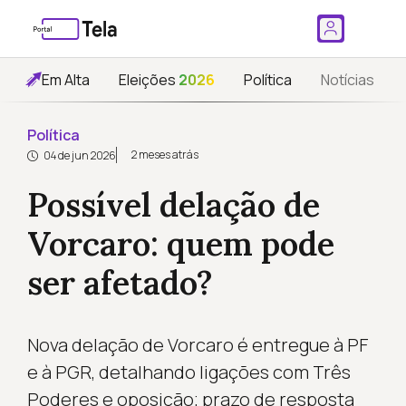
Em Alta
Eleições
2026
Política
Notícias
Política
2 meses atrás
04 de jun 2026
Possível delação de
Vorcaro: quem pode
ser afetado?
Nova delação de Vorcaro é entregue à PF
e à PGR, detalhando ligações com Três
Poderes e oposição; prazo de resposta