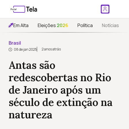
Em Alta
Eleições
2026
Política
Notícias
Brasil
2 anos atrás
08 de jan 2025
Antas são
redescobertas no Rio
de Janeiro após um
século de extinção na
natureza