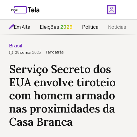
Em Alta
Eleições
2026
Política
Notícias
Brasil
1 ano atrás
09 de mar 2025
Serviço Secreto dos
EUA envolve tiroteio
com homem armado
nas proximidades da
Casa Branca