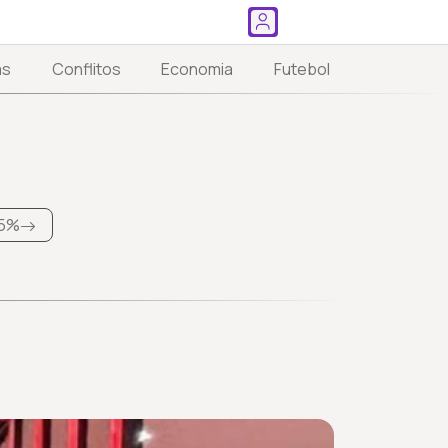
as
Conflitos
Economia
Futebol
5%