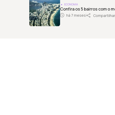
ECONOMIA
Confira os 5 bairros com o m
há 7 meses
Compartilha