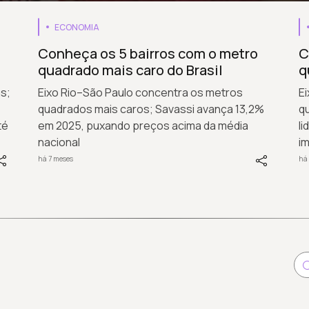
ECONOMIA
Conheça os 5 bairros com o metro
C
quadrado mais caro do Brasil
q
s;
Eixo Rio–São Paulo concentra os metros
E
quadrados mais caros; Savassi avança 13,2%
qu
té
em 2025, puxando preços acima da média
li
nacional
im
há 7 meses
há 