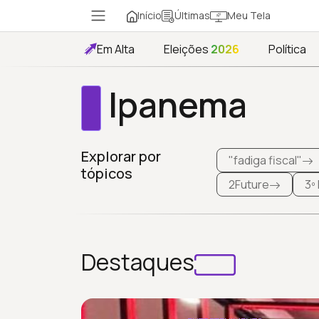
Início
Meu Tela
Últimas
Em Alta
Eleições
2026
Política
Ipanema
Explorar por
"fadiga fiscal"
tópicos
2Future
3º
Destaques