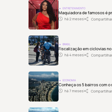
ENTRETENIMENTO
Maquiadora de famosos é pr
há 2 meses
Compartilha
BRASIL
Fiscalização em ciclovias n
há 4 meses
Compartilha
ECONOMIA
Conheça os 5 bairros com o 
há 7 meses
Compartilha