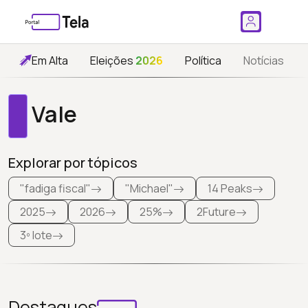
Em Alta
Eleições
2026
Política
Notícias
Vale
Explorar por tópicos
"fadiga fiscal"
"Michael"
14 Peaks
2025
2026
25%
2Future
3º lote
Destaques