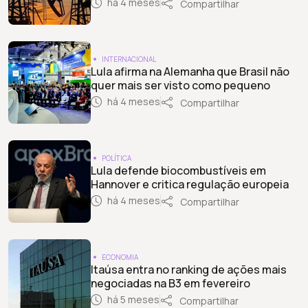
há 4 meses
Compartilhar
INTERNACIONAL
Lula afirma na Alemanha que Brasil não
quer mais ser visto como pequeno
há 4 meses
Compartilhar
POLÍTICA
Lula defende biocombustíveis em
Hannover e critica regulação europeia
há 4 meses
Compartilhar
ECONOMIA
Itaúsa entra no ranking de ações mais
negociadas na B3 em fevereiro
há 5 meses
Compartilhar