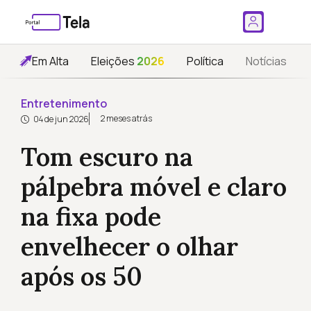
Em Alta
Eleições
2026
Política
Notícias
Entretenimento
2 meses atrás
04 de jun 2026
Tom escuro na
pálpebra móvel e claro
na fixa pode
envelhecer o olhar
após os 50