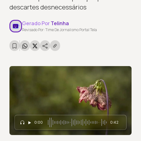
descartes desnecessários
Gerado Por
Telinha
Revisado Por: Time De Jornalismo Portal Tela
0:00
0:42