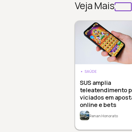
Veja Mais
SAÚDE
SUS amplia
teleatendimento p
viciados em apost
online e bets
Renan Honorato