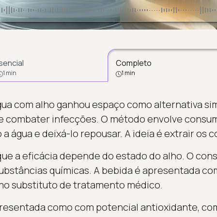
sencial
Completo
1 min
1 min
gua com alho ganhou espaço como alternativa sim
e combater infecções. O método envolve consumi
a água e deixá-lo repousar. A ideia é extrair os
que a eficácia depende do estado do alho. O co
 substâncias químicas. A bebida é apresentada 
mo substituto de tratamento médico.
presentada como com potencial antioxidante, com