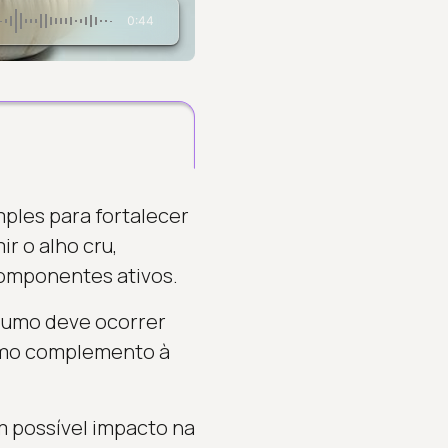
0:44
ples para fortalecer
r o alho cru,
 componentes ativos.
nsumo deve ocorrer
como complemento à
 possível impacto na