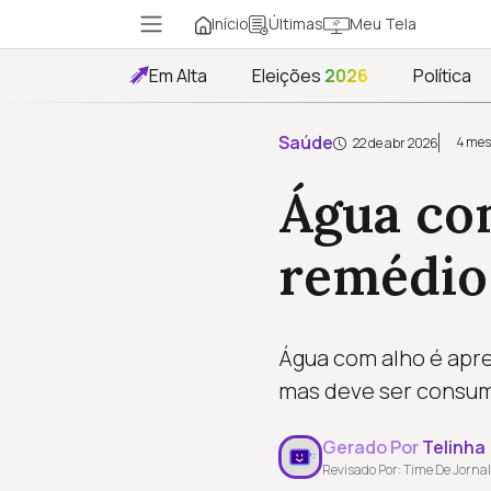
Início
Meu Tela
Últimas
Em Alta
Eleições
2026
Política
Saúde
4 mes
22 de abr 2026
Água co
remédio
Água com alho é apre
mas deve ser consum
Gerado Por
Telinha
Revisado Por: Time De Jornal