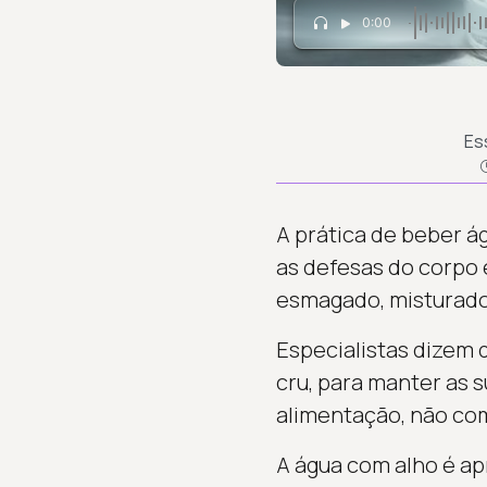
0:00
Es
A prática de beber á
as defesas do corpo 
esmagado, misturado 
Especialistas dizem 
cru, para manter as
alimentação, não co
A água com alho é a