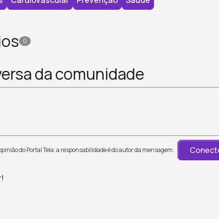
s
Cardiovascular
Prevenção
Saúde
ios
0
versa da comunidade
Conecte
inião do Portal Tela; a responsabilidade é do autor da mensagem.
r!