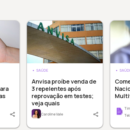
SAÚDE
SAÚD
Anvisa proíbe venda de
Come
ara
3 repelentes após
Nacio
as
reprovação em testes;
Mult
veja quais
Tim
Caroline Vale
Tel