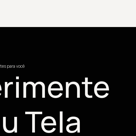
tes para você
rimente
u Tela