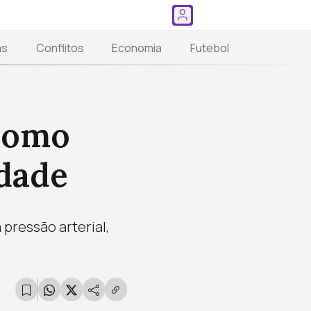
as
Conflitos
Economia
Futebol
 como
dade
pressão arterial,