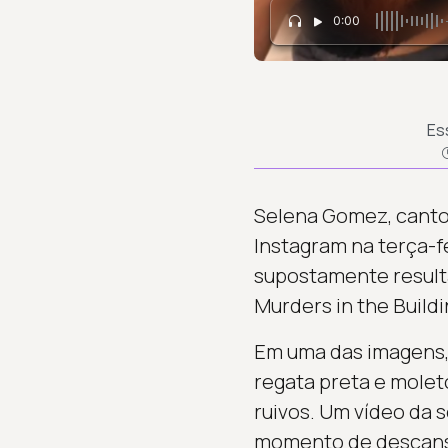
0:00
Es
Selena Gomez, cantor
Instagram na terça-fe
supostamente result
Murders in the Buildi
Em uma das imagens,
regata preta e molet
ruivos. Um vídeo da 
momento de descan