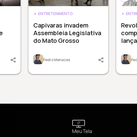
ENTRETENIMENTO
ENTR
Capivaras invadem
Revol
e
Assembleia Legislativa
comp
do Mato Grosso
lanç
Pedro Menezes
Pe
Meu Tela