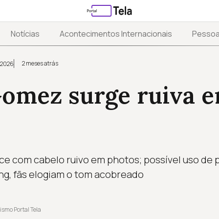
Notícias
Acontecimentos Internacionais
Pesso
2 meses atrás
 2026
Gomez surge ruiva 
e com cabelo ruivo em photos; possível uso de 
ing, fãs elogiam o tom acobreado
ismo Portal Tela