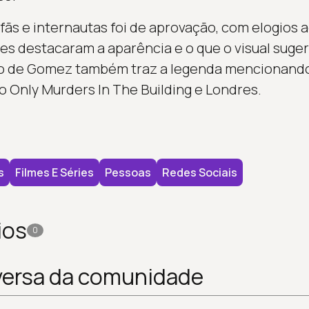
fãs e internautas foi de aprovação, com elogios
s destacaram a aparência e o que o visual suger
ção de Gomez também traz a legenda mencionan
o Only Murders In The Building e Londres.
s
Filmes E Séries
Pessoas
Redes Sociais
ios
0
versa da comunidade