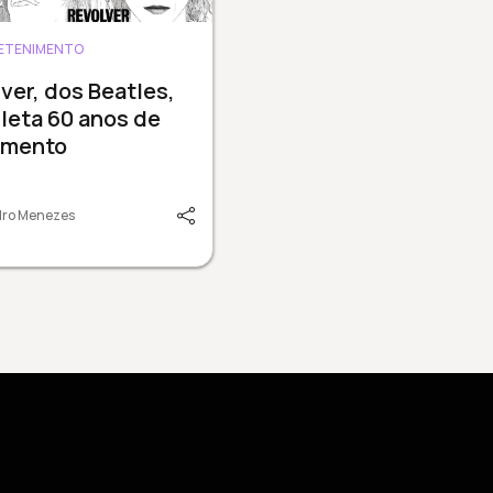
ETENIMENTO
ver, dos Beatles,
leta 60 anos de
amento
dro Menezes