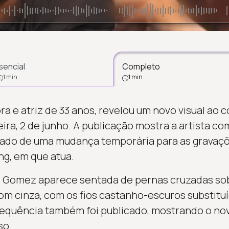
sencial
Completo
1 min
1 min
a e atriz de 33 anos, revelou um novo visual ao c
ira, 2 de junho. A publicação mostra a artista co
ado de uma mudança temporária para as gravaçõe
ng, em que atua.
 Gomez aparece sentada de pernas cruzadas sob
om cinza, com os fios castanho-escuros substitu
sequência também foi publicado, mostrando o nov
so.