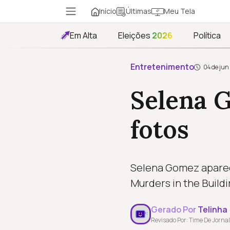
Início
Meu Tela
Últimas
Em Alta
Eleições
2026
Política
Entretenimento
04 de jun
Selena 
fotos
Selena Gomez aparec
Murders in the Build
Gerado Por
Telinha
Revisado Por: Time De Jornal