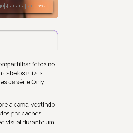
0:32
ompartilhar fotos no
m cabelos ruivos,
s da série Only
re a cama, vestindo
ídos por cachos
o visual durante um