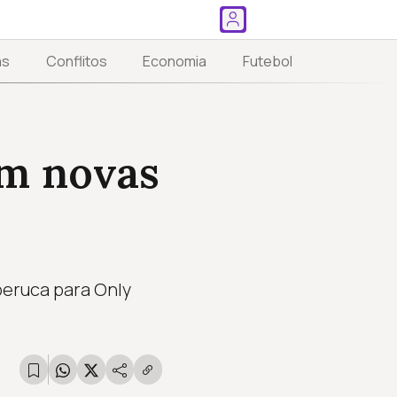
as
Conflitos
Economia
Futebol
em novas
peruca para Only