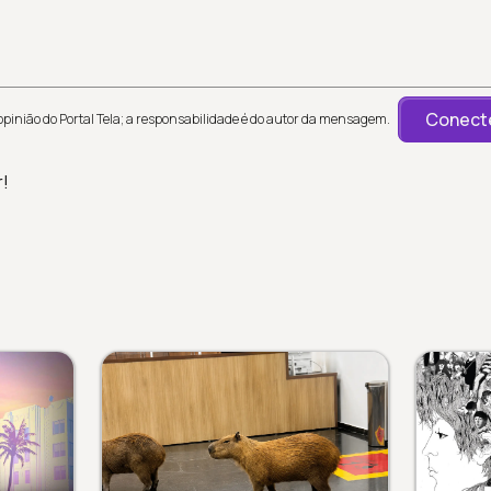
Conecte
inião do Portal Tela; a responsabilidade é do autor da mensagem.
r!