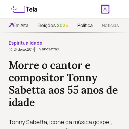
Em Alta
Eleições
2026
Política
Notícias
Espiritualidade
9 anos atrás
27 de set 2017
Morre o cantor e
compositor Tonny
Sabetta aos 55 anos de
idade
Tonny Sabetta, ícone da música gospel,