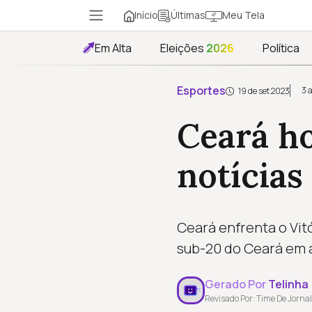
Início
Meu Tela
Últimas
Em Alta
Eleições
2026
Política
Esportes
3 
19 de set 2023
Ceará ho
notícias
Ceará enfrenta o Vitó
sub-20 do Ceará em 
Gerado Por
Telinha
Revisado Por: Time De Jornal