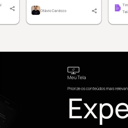
l
Tim
Otávio Cardozo
Tel
Meu Tela
Priorize os conteúdos mais relevan
Expe