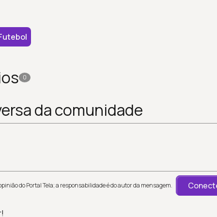
Futebol
ios
0
versa da comunidade
Conecte
inião do Portal Tela; a responsabilidade é do autor da mensagem.
r!