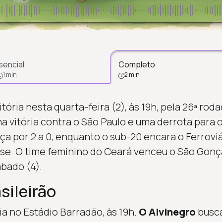
sencial
Completo
1 min
2 min
tória nesta quarta-feira (2), às 19h, pela 26ª roda
 vitória contra o São Paulo e uma derrota para o
a por 2 a 0, enquanto o sub-20 encara o Ferroviá
 O time feminino do Ceará venceu o São Gonçalo
bado (4).
asileirão
ria no Estádio Barradão, às 19h.
O Alvinegro
busca