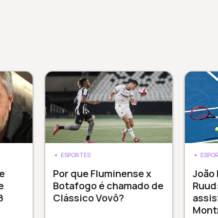
ESPORTES
ESPO
e
Por que Fluminense x
João
e
Botafogo é chamado de
Ruud:
8
Clássico Vovô?
assis
Mont