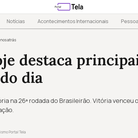
Notícias
Acontecimentos Internacionais
Pesso
anos atrás
je destaca principa
 do dia
ria na 26ª rodada do Brasileirão. Vitória venceu o
ação.
ismo Portal Tela