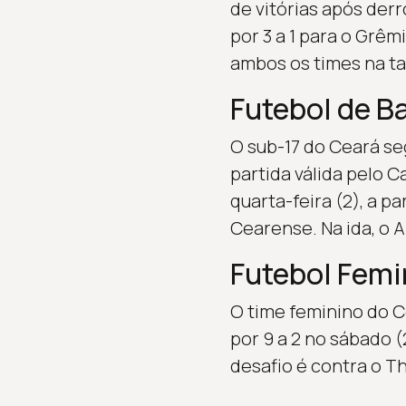
de vitórias após derr
por 3 a 1 para o Grêm
ambos os times na ta
Futebol de B
O sub-17 do Ceará se
partida válida pelo 
quarta-feira (2), a p
Cearense. Na ida, o A
Futebol Femi
O time feminino do
por 9 a 2 no sábado 
desafio é contra o Th