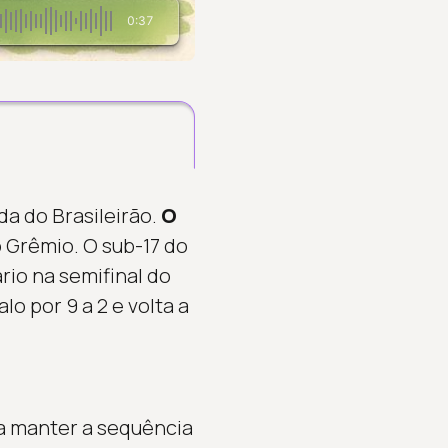
0:37
da do Brasileirão.
O
 Grêmio. O sub-17 do
rio na semifinal do
 por 9 a 2 e volta a
 manter a sequência