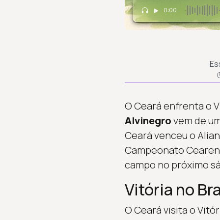
0:00
Es
O Ceará enfrenta o Vi
Alvinegro
vem de uma
Ceará venceu o Alianç
Campeonato Cearense.
campo no próximo sá
Vitória no Br
O Ceará visita o Vitó