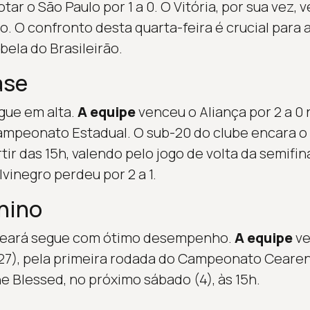
otar o São Paulo por 1 a 0. O Vitória, por sua vez,
io. O confronto desta quarta-feira é crucial para
bela do Brasileirão.
ase
gue em alta.
A equipe
venceu o Aliança por 2 a 0 
Campeonato Estadual. O sub-20 do clube encara o 
artir das 15h, valendo pelo jogo de volta da semi
lvinegro perdeu por 2 a 1.
nino
 Ceará segue com ótimo desempenho.
A equipe
ve
(27), pela primeira rodada do Campeonato Ceare
e Blessed, no próximo sábado (4), às 15h.