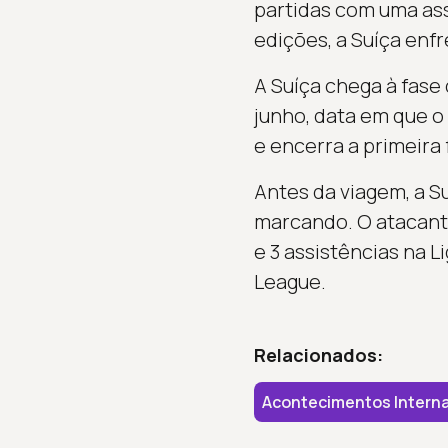
partidas com uma ass
edições, a Suíça enfr
A Suíça chega à fase
junho, data em que o
e encerra a primeira 
Antes da viagem, a S
marcando. O atacante
e 3 assistências na L
League.
Relacionados:
Acontecimentos Interna