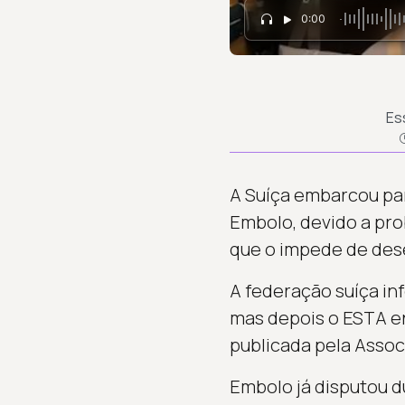
0:00
Es
A Suíça embarcou par
Embolo, devido a pro
que o impede de dese
A federação suíça in
mas depois o ESTA en
publicada pela Associ
Embolo já disputou d