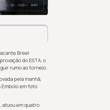
0:41
tacante Breel
aprovação do ESTA, o
guir rumo ao torneio.
rovada pela manhã,
em Embolo em foto
, atuou em quatro