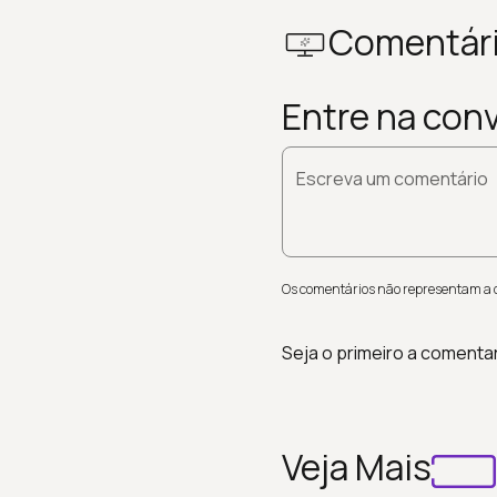
Comentár
Entre na con
Escreva um comentário
Os comentários não representam a op
Seja o primeiro a comenta
Veja Mais