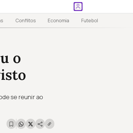
as
Conflitos
Economia
Futebol
u o
isto
ode se reunir ao