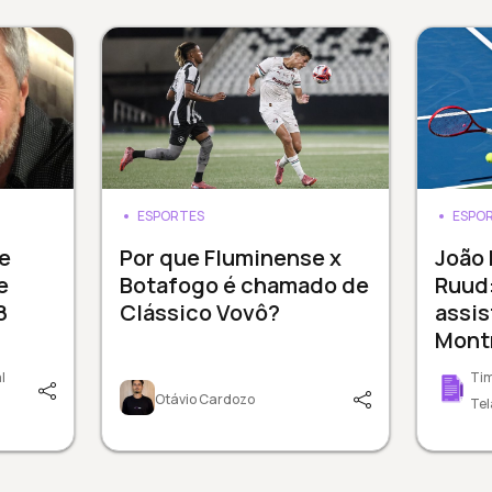
ESPORTES
ESPO
e
Por que Fluminense x
João
e
Botafogo é chamado de
Ruud:
8
Clássico Vovô?
assis
Mont
l
Tim
Otávio Cardozo
Tel