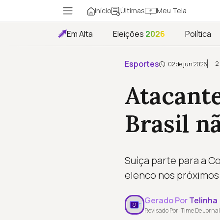
Início
Meu Tela
Últimas
Em Alta
Eleições
2026
Política
Esportes
2
02 de jun 2026
Atacante
Brasil n
Suíça parte para a C
elenco nos próximos
Gerado Por
Telinha
Revisado Por: Time De Jornal