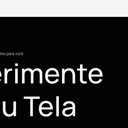
tes para você
rimente
u Tela