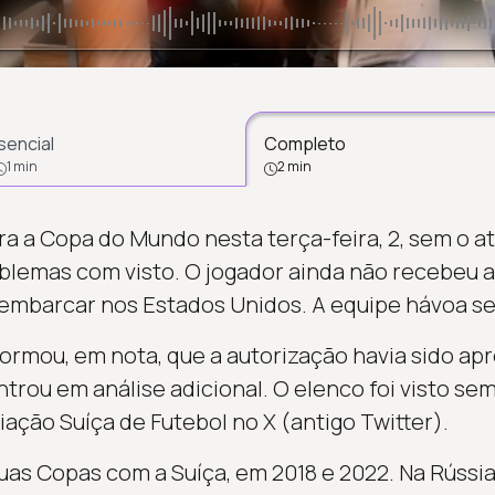
sencial
Completo
1 min
2 min
a a Copa do Mundo nesta terça-feira, 2, sem o a
blemas com visto. O jogador ainda não recebeu 
mbarcar nos Estados Unidos. A equipe hávoa se
formou, em nota, que a autorização havia sido ap
trou em análise adicional. O elenco foi visto s
ação Suíça de Futebol no X (antigo Twitter).
uas Copas com a Suíça, em 2018 e 2022. Na Rússia