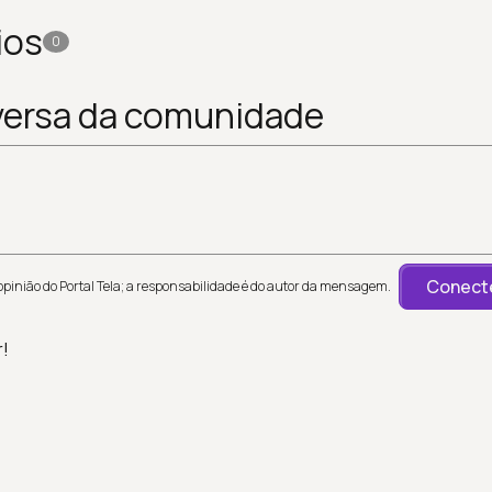
ios
0
versa da comunidade
Conecte
inião do Portal Tela; a responsabilidade é do autor da mensagem.
r!