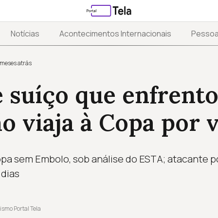
Notícias
Acontecimentos Internacionais
Pesso
 meses atrás
 suíço que enfrento
ão viaja à Copa por v
opa sem Embolo, sob análise do ESTA; atacante p
 dias
ismo Portal Tela