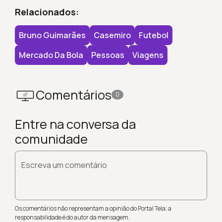
Relacionados:
Bruno Guimarães
Casemiro
Futebol
Mercado Da Bola
Pessoas
Viagens
Comentários
0
Entre na conversa da
comunidade
Escreva um comentário
Os comentários não representam a opinião do Portal Tela; a
responsabilidade é do autor da mensagem.