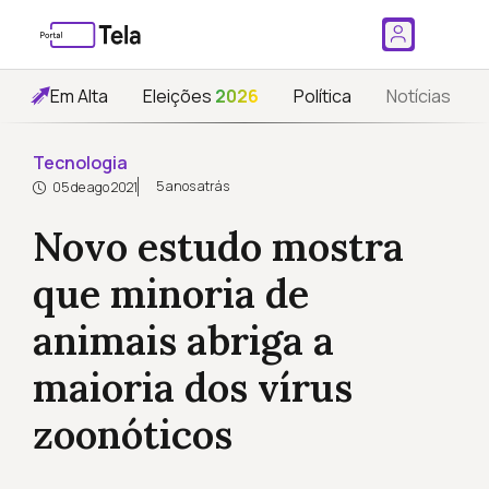
Em Alta
Eleições
2026
Política
Notícias
Tecnologia
5 anos atrás
05 de ago 2021
Novo estudo mostra
que minoria de
animais abriga a
maioria dos vírus
zoonóticos