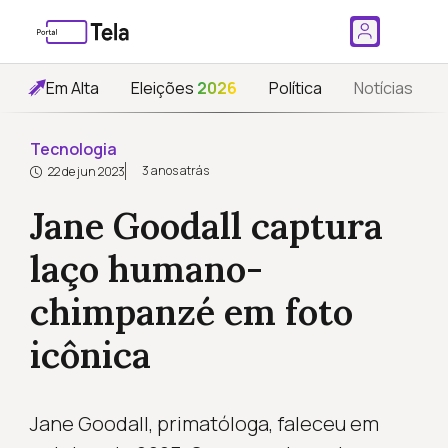
Em Alta
Eleições
2026
Política
Notícias
Tecnologia
3 anos atrás
22 de jun 2023
Jane Goodall captura
laço humano-
chimpanzé em foto
icônica
Jane Goodall, primatóloga, faleceu em