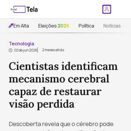
Em Alta
Eleições
2026
Política
Notícias
Tecnologia
2 meses atrás
02 de jun 2026
Cientistas identificam
mecanismo cerebral
capaz de restaurar
visão perdida
Descoberta revela que o cérebro pode