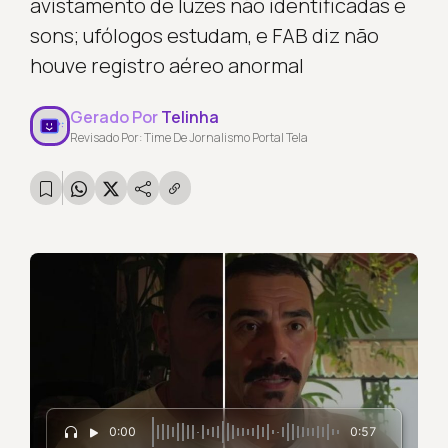
avistamento de luzes não identificadas e
sons; ufólogos estudam, e FAB diz não
houve registro aéreo anormal
Gerado Por
Telinha
Revisado Por: Time De Jornalismo Portal Tela
0:00
0:57