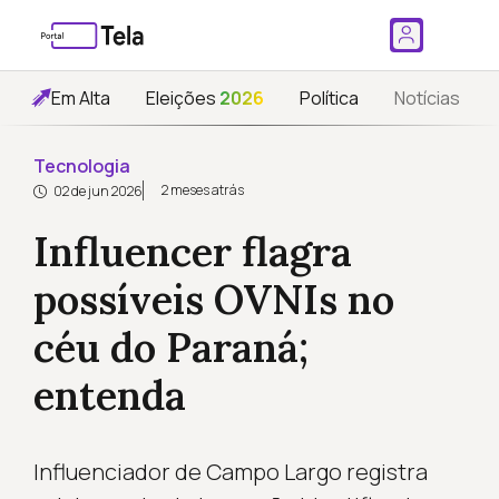
Em Alta
Eleições
2026
Política
Notícias
Tecnologia
2 meses atrás
02 de jun 2026
Influencer flagra
possíveis OVNIs no
céu do Paraná;
entenda
Influenciador de Campo Largo registra