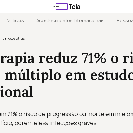
Notícias
Acontecimentos Internacionais
Pesso
2 meses atrás
apia reduz 71% o r
 múltiplo em estud
ional
m 71% o risco de progressão ou morte em mielom
ício, porém eleva infecções graves