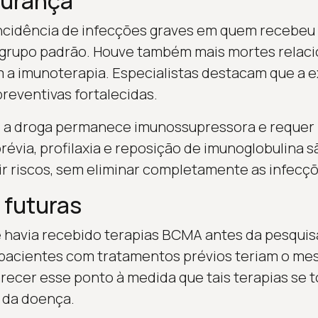
gurança
ncidência de infecções graves em quem recebeu 
 grupo padrão. Houve também mais mortes relaci
 a imunoterapia. Especialistas destacam que a ex
preventivas fortalecidas.
e a droga permanece imunossupressora e reque
révia, profilaxia e reposição de imunoglobulina s
zir riscos, sem eliminar completamente as infecçõ
 futuras
havia recebido terapias BCMA antes da pesquisa
 pacientes com tratamentos prévios teriam o me
recer esse ponto à medida que tais terapias se
l da doença.