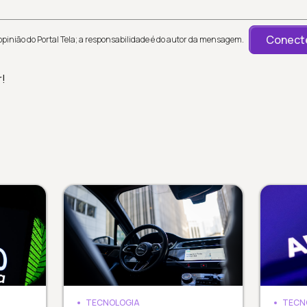
Conecte
inião do Portal Tela; a responsabilidade é do autor da mensagem.
r!
TECNOLOGIA
TECN