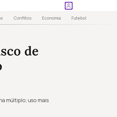
as
Conflitos
Economia
Futebol
isco de
o
a múltiplo; uso mais