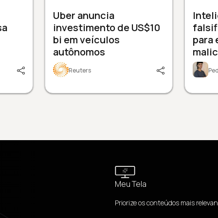
Uber anuncia
Intel
sa
investimento de US$10
falsi
bi em veículos
para 
autônomos
mali
Reuters
Pe
Meu Tela
Priorize os conteúdos mais relevan