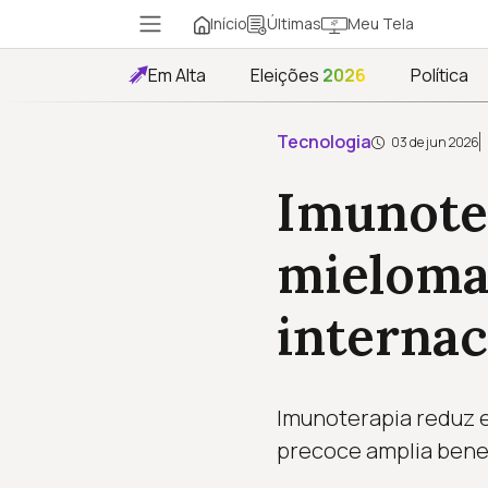
Início
Meu Tela
Últimas
Em Alta
Eleições
2026
Política
Tecnologia
03 de jun 2026
Imunoter
mieloma
internac
Imunoterapia reduz e
precoce amplia benef