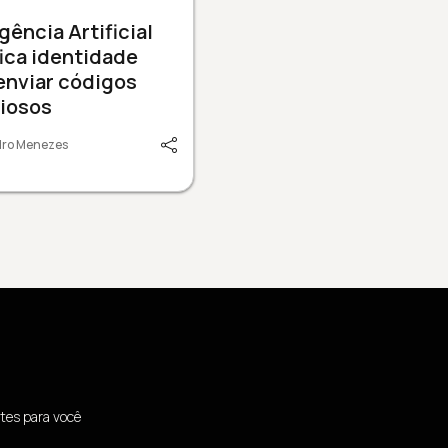
igência Artificial
fica identidade
enviar códigos
ciosos
dro Menezes
tes para você