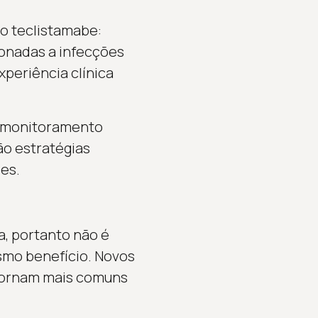
o teclistamabe:
onadas a infecções
periência clínica
r monitoramento
ão estratégias
es.
, portanto não é
smo benefício. Novos
 tornam mais comuns