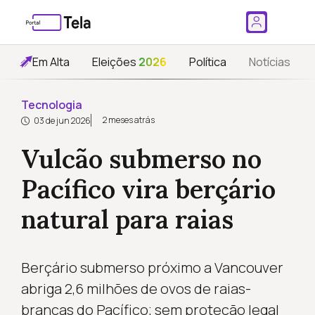
Em Alta
Eleições
2026
Política
Notícias
Tecnologia
2 meses atrás
03 de jun 2026
Vulcão submerso no
Pacífico vira berçário
natural para raias
Berçário submerso próximo a Vancouver
abriga 2,6 milhões de ovos de raias-
brancas do Pacífico; sem proteção legal