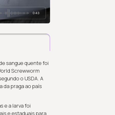
0:43
 de sangue quente foi
 World Screwworm
 segundo o USDA. A
a da praga ao país
e a larva foi
is e estaduais para