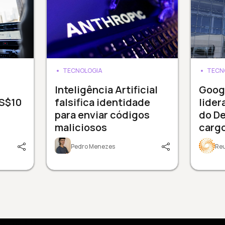
TECNOLOGIA
TECN
Inteligência Artificial
Goog
US$10
falsifica identidade
lider
para enviar códigos
do D
maliciosos
carg
Pedro Menezes
Re