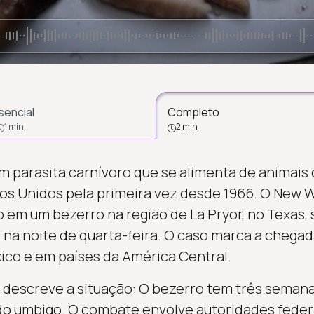
sencial
Completo
1 min
2 min
Um parasita carnívoro que se alimenta de animais
os Unidos pela primeira vez desde 1966. O New
 em um bezerro na região de La Pryor, no Texas,
na noite de quarta-feira. O caso marca a chegad
co e em países da América Central.
descreve a situação: O bezerro tem três semanas 
o umbigo. O combate envolve autoridades federa