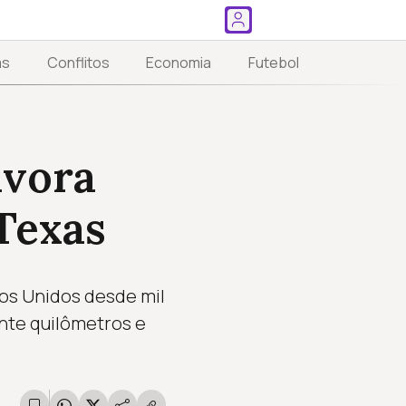
as
Conflitos
Economia
Futebol
ívora
Texas
s Unidos desde mil
nte quilômetros e