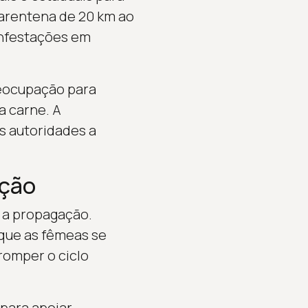
arentena de 20 km ao
 infestações em
reocupação para
 carne. A
s autoridades a
ação
 a propagação.
 que as fêmeas se
romper o ciclo
para apoiar