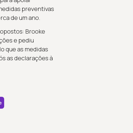
 medidas preventivas
erca de um ano.
 opostos: Brooke
ações e pediu
ndo que as medidas
pós as declarações à
e