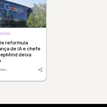
OLOGIA
le reformula
ança de IA e chefe
eepMind deixa
o
uters