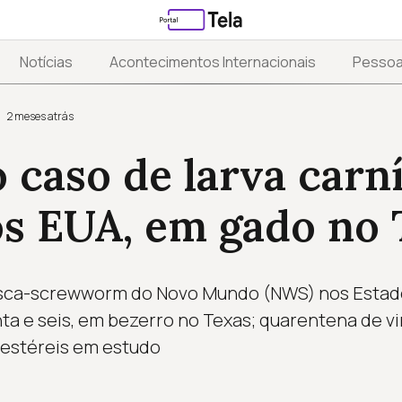
Notícias
Acontecimentos Internacionais
Pesso
2 meses atrás
 caso de larva carn
os EUA, em gado no 
sca-screwworm do Novo Mundo (NWS) nos Estado
a e seis, em bezerro no Texas; quarentena de vi
 estéreis em estudo