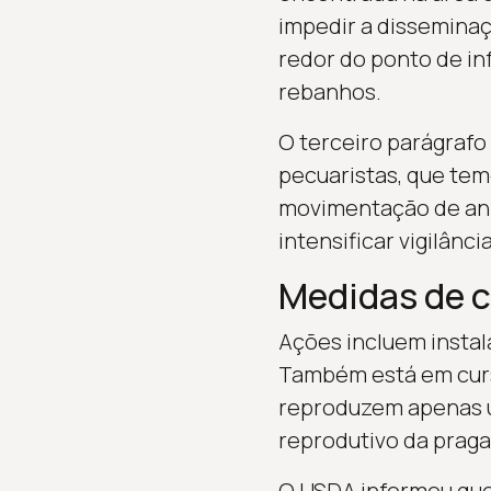
impedir a dissemina
redor do ponto de in
rebanhos.
O terceiro parágrafo
pecuaristas, que te
movimentação de anim
intensificar vigilânci
Medidas de c
Ações incluem instal
Também está em curso
reproduzem apenas um
reprodutivo da praga
O USDA informou que