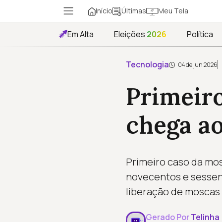
Início
Meu Tela
Últimas
Em Alta
Eleições
2026
Política
Tecnologia
04 de jun 2026
Primeiro
chega a
Primeiro caso da mo
novecentos e sessent
liberação de moscas
Gerado Por
Telinha