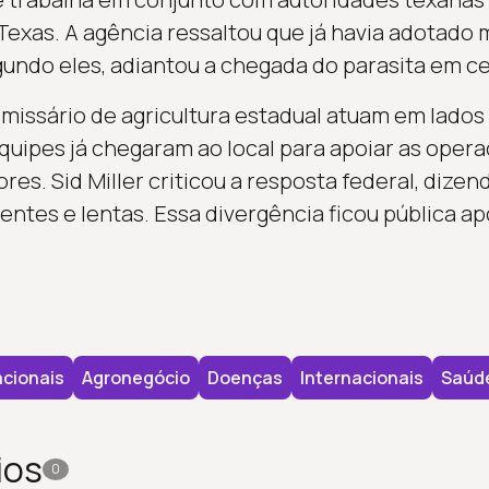
Texas. A agência ressaltou que já havia adotado
gundo eles, adiantou a chegada do parasita em c
missário de agricultura estadual atuam em lados
equipes já chegaram ao local para apoiar as oper
ores. Sid Miller criticou a resposta federal, dize
entes e lentas. Essa divergência ficou pública a
cionais
Agronegócio
Doenças
Internacionais
Saúd
ios
0