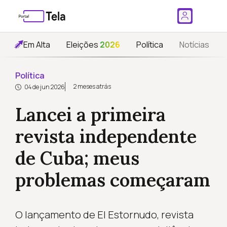
Em Alta
Eleições
2026
Política
Notícias
Política
2 meses atrás
04 de jun 2026
Lancei a primeira
revista independente
de Cuba; meus
problemas começaram
O lançamento de El Estornudo, revista