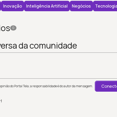
Inovação
Inteligência Artificial
Negócios
Tecnologi
ios
0
versa da comunidade
Conecte
inião do Portal Tela; a responsabilidade é do autor da mensagem.
r!