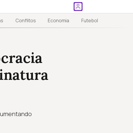
as
Conflitos
Economia
Futebol
cracia
inatura
, aumentando