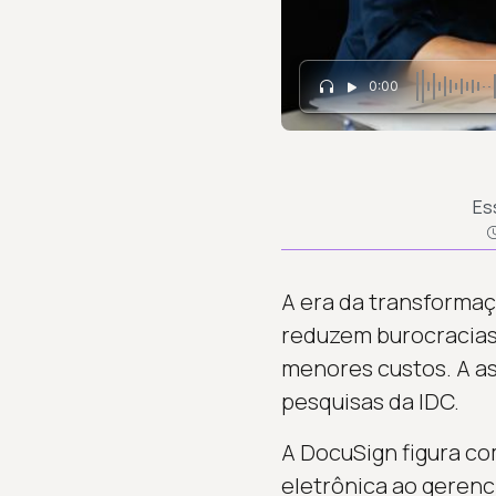
0:00
Es
A era da transformaç
reduzem burocracias 
menores custos. A as
pesquisas da IDC.
A DocuSign figura com
eletrônica ao gerenc