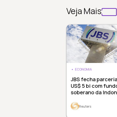
Veja Mais
ECONOMIA
JBS fecha parceri
US$ 5 bi com fund
soberano da Indon
Reuters