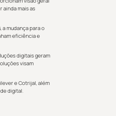
orcionam visão geral
r ainda mais as
, a mudança para o
nham eficiência e
uções digitais geram
soluções visam
ever e Cotrijal, além
e digital.