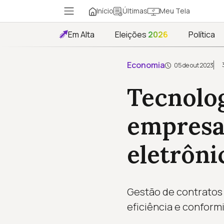
Início
Meu Tela
Últimas
Em Alta
Eleições
2026
Política
Economia
05 de out 2023
Tecnolo
empresar
eletrôni
Gestão de contratos 
eficiência e conform