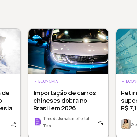
ECONOMIA
ECON
a de
Importação de carros
Reti
o
chineses dobra no
supe
ésia
Brasil em 2026
R$ 7,
Time de Jornalismo Portal
Gio
Tela