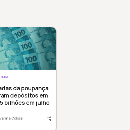
OMIA
radas da poupança
ram depósitos em
15 bilhões em julho
vanna Colossi