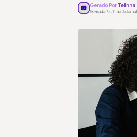
Gerado Por
Telinha
Revisado Por: Time De Jornal