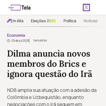
Em Alta
Eleições
2026
Política
Notícias
Economia
1 ano atrás
05 de jul 2025
Dilma anuncia novos
membros do Brics e
ignora questão do Irã
NDB amplia sua atuação com a adesão da
Colômbia e Uzbequistão, enquanto
negociações com o Irã seguem em