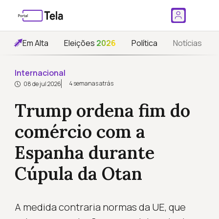
Em Alta
Eleições
2026
Política
Notícias
Internacional
4 semanas atrás
08 de jul 2026
Trump ordena fim do
comércio com a
Espanha durante
Cúpula da Otan
A medida contraria normas da UE, que