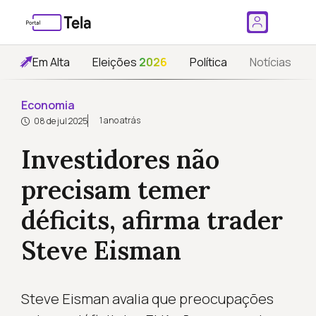
Em Alta
Eleições
2026
Política
Notícias
Economia
1 ano atrás
08 de jul 2025
Investidores não
precisam temer
déficits, afirma trader
Steve Eisman
Steve Eisman avalia que preocupações