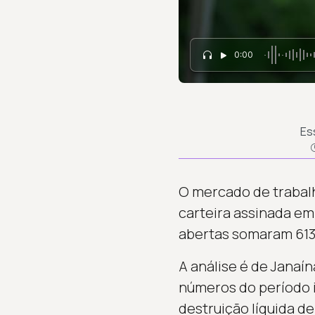
0:00
Es
O mercado de trabalho
carteira assinada em 
abertas somaram 613.
A análise é de Janaí
números do período 
destruição líquida de