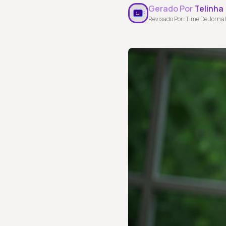
Gerado Por
Telinha
Revisado Por: Time De Jornal