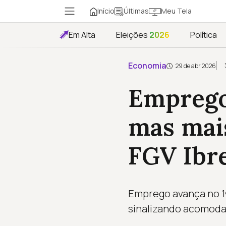
Início
Meu Tela
Últimas
Em Alta
Eleições
2026
Política
Economia
29 de abr 2026
Emprego
mas mais
FGV Ibr
Emprego avança no 1º
sinalizando acomoda