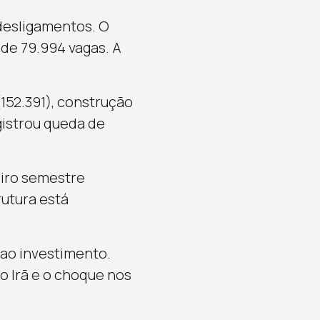
desligamentos. O
 de 79.994 vagas. A
152.391), construção
egistrou queda de
eiro semestre
rutura está
 ao investimento.
o Irã e o choque nos