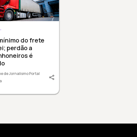
L
mínimo do frete
lei; perdão a
nhoneiros é
do
e de Jornalismo Portal
a