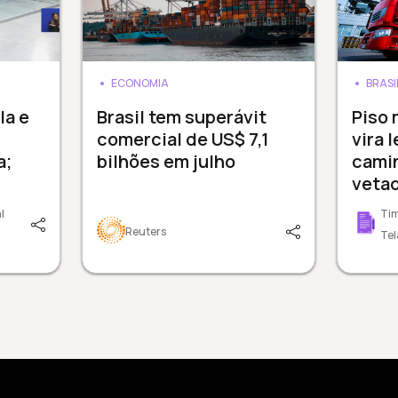
ECONOMIA
BRASI
a e
Brasil tem superávit
Piso 
comercial de US$ 7,1
vira 
a;
bilhões em julho
cami
veta
l
Tim
Reuters
Tel