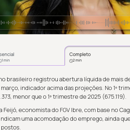
sencial
Completo
1 min
2 min
 brasileiro registrou abertura líquida de mais d
março, indicador acima das projeções. No 1º trim
373, menor que o 1º trimestre de 2025 (675.119).
na Feijó, economista do FGV Ibre, com base no Cag
indicam uma acomodação do emprego, ainda que
 postos.