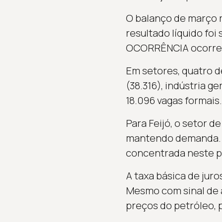
O balanço de março r
resultado líquido foi
OCORRÊNCIA ocorreu
Em setores, quatro d
(38.316), indústria g
18.096 vagas formais.
Para Feijó, o setor 
mantendo demanda. No
concentrada neste pe
A taxa básica de juro
Mesmo com sinal de a
preços do petróleo, 