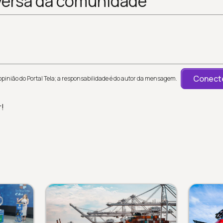
versa da comunidade
Conecte
inião do Portal Tela; a responsabilidade é do autor da mensagem.
r!