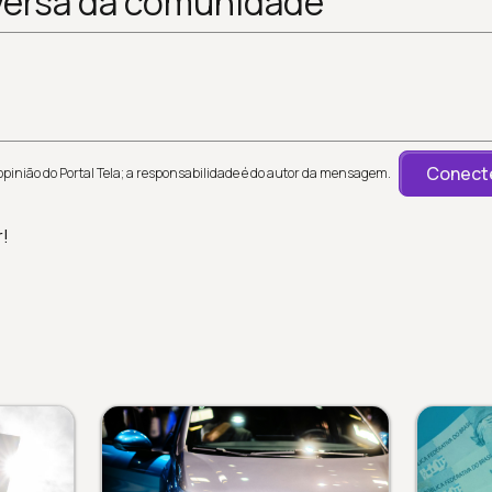
versa da comunidade
Conecte
inião do Portal Tela; a responsabilidade é do autor da mensagem.
r!