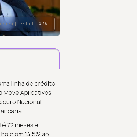
0:38
 uma linha de crédito
ma Move Aplicativos
esouro Nacional
ancária.
até 72 meses e
, hoje em 14,5% ao