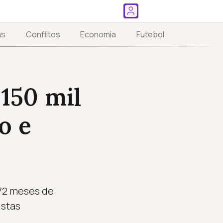
as
Conflitos
Economia
Futebol
 150 mil
o e
 72 meses de
istas