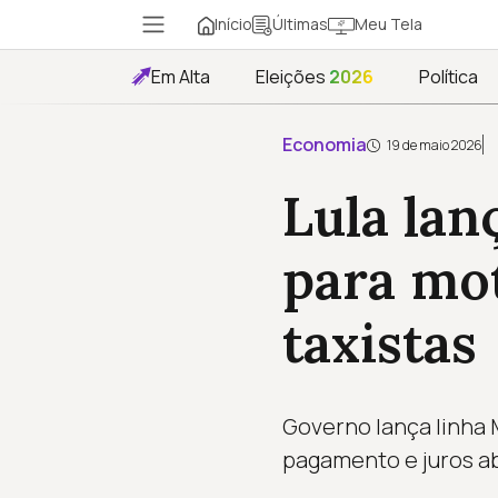
Início
Meu Tela
Últimas
Em Alta
Eleições
2026
Política
Economia
19 de maio 2026
Lula lan
para mot
taxistas
Governo lança linha M
pagamento e juros aba