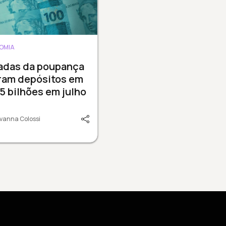
OMIA
radas da poupança
ram depósitos em
15 bilhões em julho
vanna Colossi