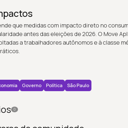
impactos
ende que medidas com impacto direto no consu
aridade antes das eleições de 2026. O Move Apli
 voltadas a trabalhadores autônomos e à classe m
ráticos.
conomia
Governo
Política
São Paulo
ios
0