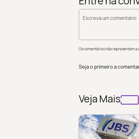
Entre na con
Escreva um comentário
Os comentários não representam a op
Seja o primeiro a comenta
Veja Mais