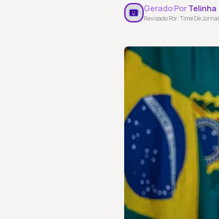
Gerado Por
Telinha
Revisado Por: Time De Jornal