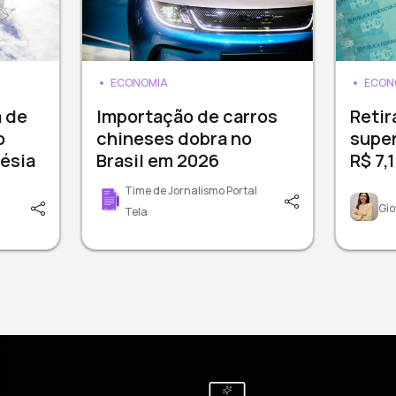
ECONOMIA
ECON
a de
Importação de carros
Reti
o
chineses dobra no
supe
ésia
Brasil em 2026
R$ 7,
Time de Jornalismo Portal
Gio
Tela