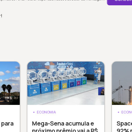
r!
ECONOMIA
ECON
 para
Mega-Sena acumula e
Spac
próximo prêmio vai a R$
92% 