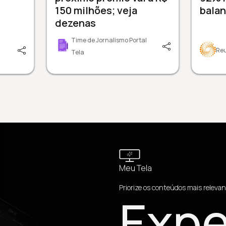
150 milhões; veja
balan
dezenas
Time de Jornalismo Portal
Re
Tela
Meu Tela
Priorize os conteúdos mais relevan
Expe