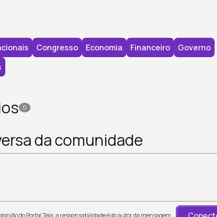
cionais
Congresso
Economia
Financeiro
Governo
s
ios
0
versa da comunidade
Conecte
inião do Portal Tela; a responsabilidade é do autor da mensagem.