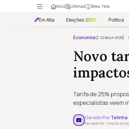
Início
Meu Tela
Últimas
Em Alta
Eleições
2026
Política
Economia
02 de jun 2026
Novo tar
impactos
Tarifa de 25% propos
especialistas veem i
Gerado Por
Telinha
Revisado Por: Time De Jornal