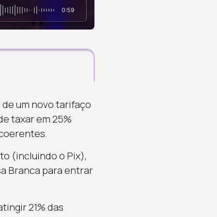
0:59
a de um novo tarifaço
 de taxar em 25%
ncoerentes.
 (incluindo o Pix),
a Branca para entrar
atingir 21% das