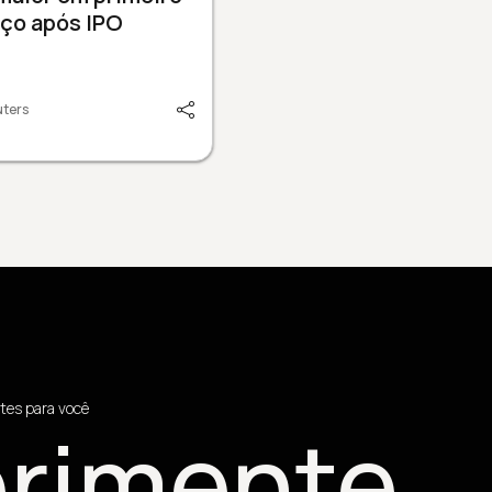
ço após IPO
uters
tes para você
rimente