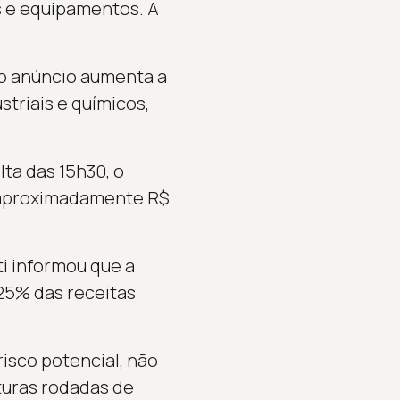
s e equipamentos. A
s o anúncio aumenta a
triais e químicos,
lta das 15h30, o
ra aproximadamente R$
ti informou que a
25% das receitas
risco potencial, não
turas rodadas de