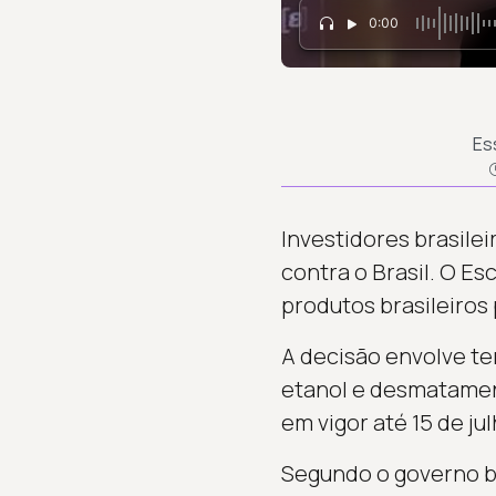
0:00
Es
Investidores brasilei
contra o Brasil. O E
produtos brasileiros
A decisão envolve te
etanol e desmatamen
em vigor até 15 de ju
Segundo o governo br