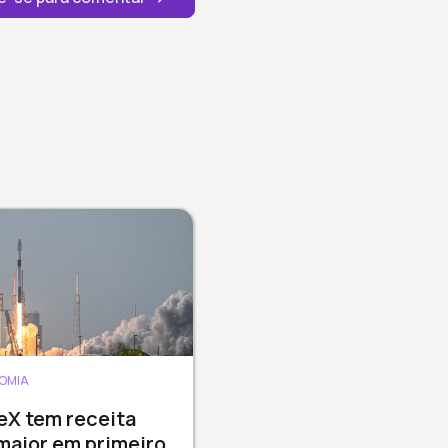
OMIA
eX tem receita
maior em primeiro