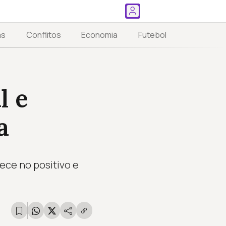
as
Conflitos
Economia
Futebol
l e
a
ece no positivo e