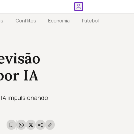
as
Conflitos
Economia
Futebol
evisão
por IA
 IA impulsionando