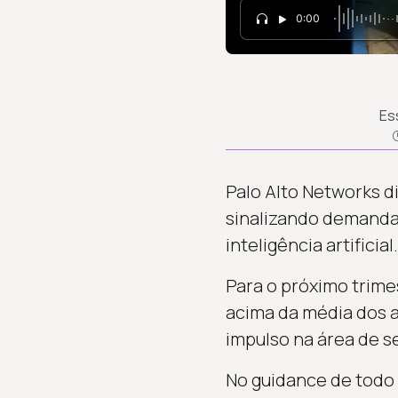
0:00
Es
Palo Alto Networks d
sinalizando demanda 
inteligência artificia
Para o próximo trime
acima da média dos a
impulso na área de s
No guidance de todo o