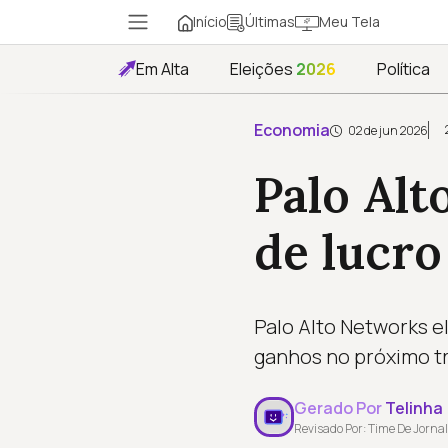
Início
Meu Tela
Últimas
Em Alta
Eleições
2026
Política
Economia
02 de jun 2026
Palo Alt
de lucro
Palo Alto Networks e
ganhos no próximo tr
Gerado Por
Telinha
Revisado Por: Time De Jornal