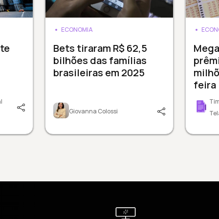
ECONOMIA
ECON
te
Bets tiraram R$ 62,5
Mega
bilhões das famílias
prêmi
brasileiras em 2025
milhõ
feira
l
Tim
Giovanna Colossi
Tel