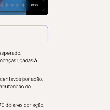
0:36
 esperado,
meaças ligadas à
 centavos por ação,
manutenção de
79 dólares por ação,