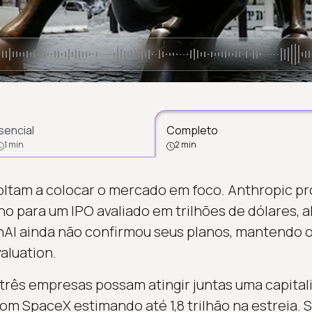
sencial
Completo
1 min
2 min
oltam a colocar o mercado em foco. Anthropic pr
ho para um IPO avaliado em trilhões de dólares, a
enAI ainda não confirmou seus planos, mantendo o
aluation.
 três empresas possam atingir juntas uma capital
com SpaceX estimando até 1,8 trilhão na estreia. 