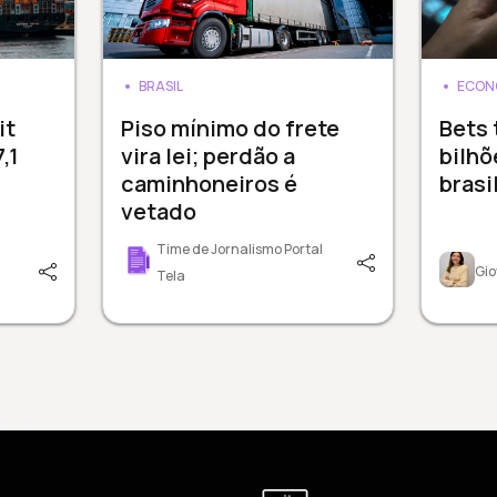
BRASIL
ECON
it
Piso mínimo do frete
Bets 
,1
vira lei; perdão a
bilhõ
caminhoneiros é
brasi
vetado
Time de Jornalismo Portal
Gio
Tela