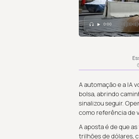
0:00
Es
A automação e a IA v
bolsa, abrindo camin
sinalizou seguir. Op
como referência de v
A aposta é de que as
trilhões de dólares, 