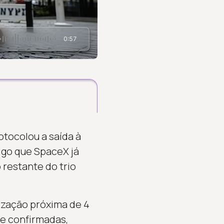
0:57
otocolou a saída à
lgo que SpaceX já
 restante do trio
ização próxima de 4
Se confirmadas,