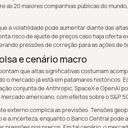
re as 20 maiores companhias públicas do mundo,
que a volatilidade pode aumentar diante das altas
nta risco de ajuste de preços caso haja oferta 
erando pressões de correção para as ações de t
olsa e cenário macro
pontam que altas significativas costumam acomp
o o mercado já está em patamares históricos. 
ação conjunta de Anthropic, SpaceX e OpenAI po
o mercado americano, com efeitos sobre o S&P 5
te externo complica as previsões. Tensões geop
o e a incerteza, enquanto o Banco Central pode aj
r pressões nos preços. Em tal cenário, o mercad