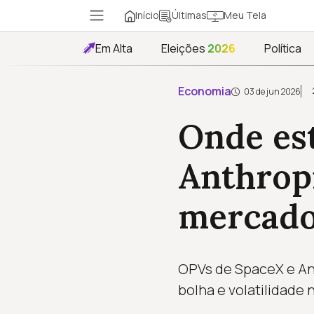
Início
Meu Tela
Últimas
Em Alta
Eleições
2026
Política
Economia
03 de jun 2026
Onde est
Anthrop
mercado
OPVs de SpaceX e Ant
bolha e volatilidade