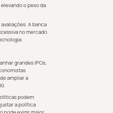
 elevando o peso da
 avaliações. A banca
excessiva no mercado
ecnologia.
anhar grandes IPOs,
Economistas
de ampliar a
00.
olíticas podem
ustar a política
o pode exigir maior