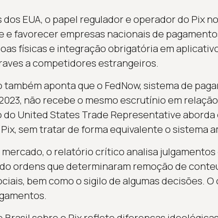
dos EUA, o papel regulador e operador do Pix no 
sse e favorecer empresas nacionais de pagament
oas físicas e integração obrigatória em aplicativ
aves a competidores estrangeiros.
 também aponta que o FedNow, sistema de pag
023, não recebe o mesmo escrutínio em relação 
io do United States Trade Representative aborda
 Pix, sem tratar de forma equivalente o sistema 
ercado, o relatório crítico analisa julgamentos 
ando ordens que determinaram remoção de conte
ociais, bem como o sigilo de algumas decisões. 
agamentos.
 Brasil sobre o Pix reflete diferenças ideológica