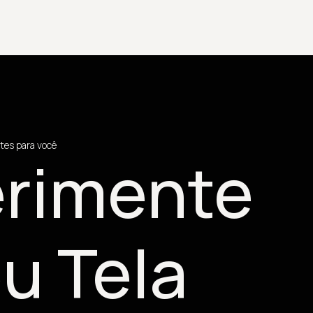
tes para você
rimente
u Tela