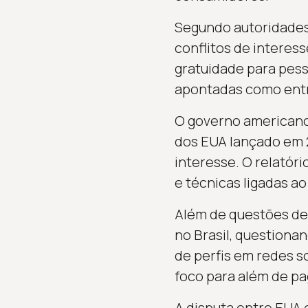
Segundo autoridades 
conflitos de intere
gratuidade para pess
apontadas como entr
O governo americano
dos EUA lançado em 2
interesse. O relatór
e técnicas ligadas ao
Além de questões de m
no Brasil, question
de perfis em redes s
foco para além de p
A disputa entre EUA e