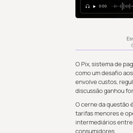
0:00
Es
O Pix, sistema de pag
como um desafio aos
envolve custos, regu
discussão ganhou fo
O cerne da questão 
tarifas menores e op
intermediários entre
consumidores.