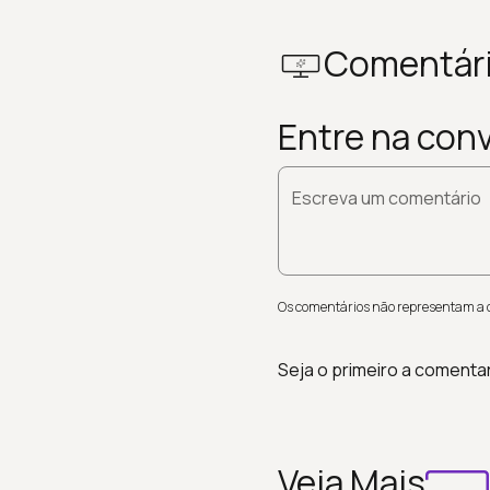
Comentár
Entre na con
Escreva um comentário
Os comentários não representam a op
Seja o primeiro a comenta
Veja Mais