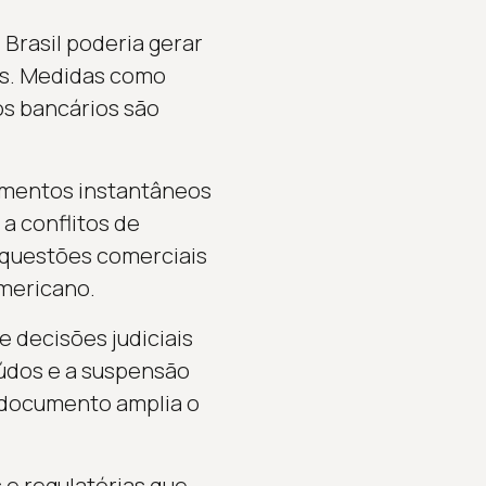
Brasil poderia gerar
os. Medidas como
os bancários são
amentos instantâneos
a conflitos de
 questões comerciais
americano.
e decisões judiciais
údos e a suspensão
O documento amplia o
s e regulatórias que