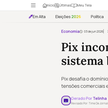
Início
Meu Tela
Últimas
Em Alta
Eleições
2026
Política
Economia
03 de jun 2026
Pix inco
sistema 
Pix desafia o domíni
tensões comerciais e
Gerado Por
Telinha
Revisado Por: Time De Jornal