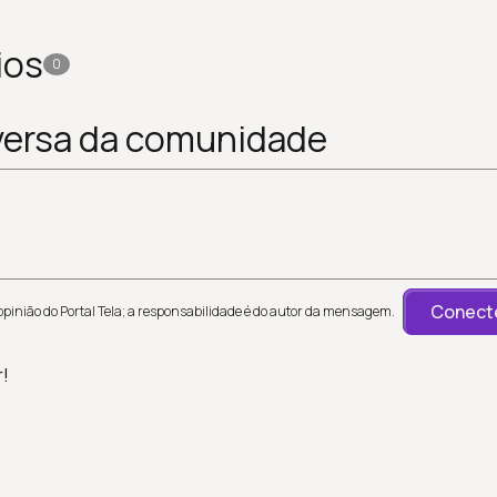
ios
0
versa da comunidade
Conecte
inião do Portal Tela; a responsabilidade é do autor da mensagem.
r!