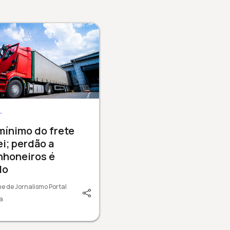
L
mínimo do frete
lei; perdão a
nhoneiros é
do
e de Jornalismo Portal
a