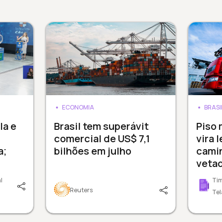
ECONOMIA
BRASI
a e
Brasil tem superávit
Piso 
comercial de US$ 7,1
vira 
a;
bilhões em julho
cami
veta
l
Tim
Reuters
Tel