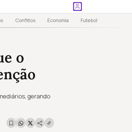
as
Conflitos
Economia
Futebol
ue o
tenção
rmediários, gerando