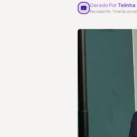
Gerado Por
Telinha
Revisado Por: Time De Jornal