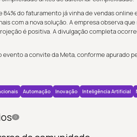
e 84% do faturamento já vinha de vendas online
onais com a nova solução. A empresa observa que
projeção é positiva. A divulgação completa ocorr
no evento a convite da Meta, conforme apurado p
cionais
Automação
Inovação
Inteligência Artificial
ios
0