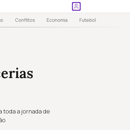
as
Conflitos
Economia
Futebol
erias
 toda a jornada de
ão