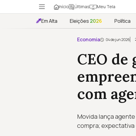
Início
Meu Tela
Últimas
Em Alta
Eleições
2026
Política
Economia
04 de jun 2026
CEO de g
empreen
com age
Movida lança agente 
compra; expectativa 