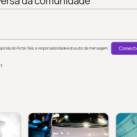
versa da comunidade
Conecte
inião do Portal Tela; a responsabilidade é do autor da mensagem.
r!