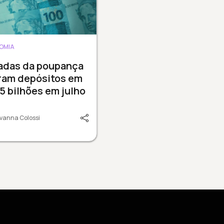
OMIA
radas da poupança
ram depósitos em
15 bilhões em julho
vanna Colossi