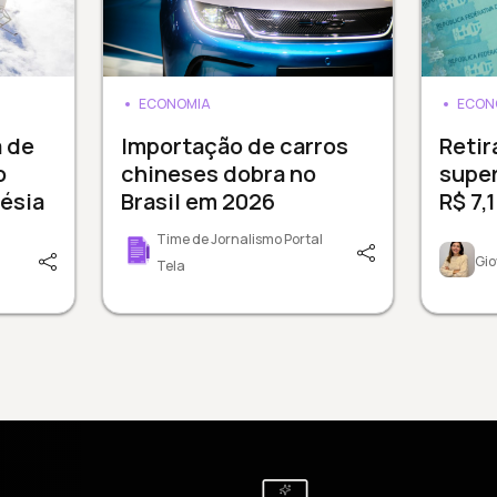
ECONOMIA
ECON
a de
Importação de carros
Reti
o
chineses dobra no
supe
ésia
Brasil em 2026
R$ 7,
Time de Jornalismo Portal
Gio
Tela