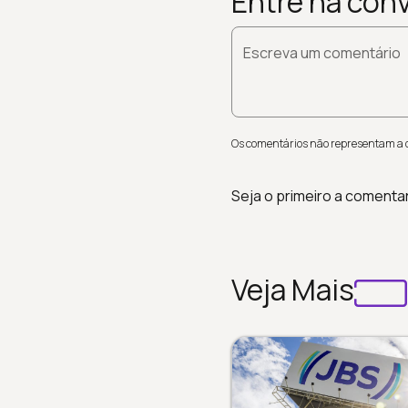
Entre na con
Escreva um comentário
Os comentários não representam a op
Seja o primeiro a comenta
Veja Mais