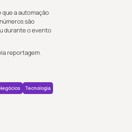
 e que a automação
 números são
eu durante o evento
ela reportagem.
Negócios
Tecnologia