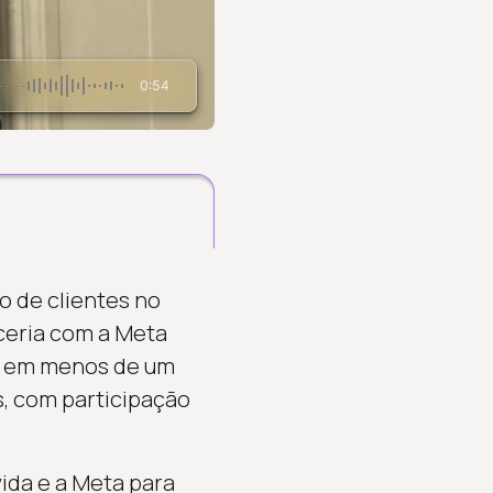
0:54
o de clientes no
rceria com a Meta
r em menos de um
s, com participação
ida e a Meta para