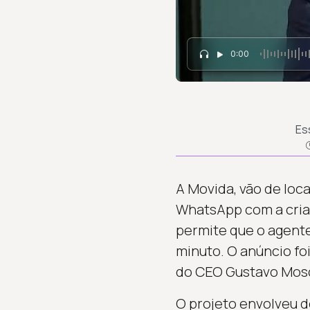
0:00
Es
A Movida, vão de loc
WhatsApp com a criaç
permite que o agent
minuto. O anúncio fo
do CEO Gustavo Mosc
O projeto envolveu d