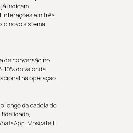
 já indicam
l interações em três
s o novo sistema
xa de conversão no
8-10% do valor da
racional na operação.
ao longo da cadeia de
fidelidade,
WhatsApp. Moscatelli