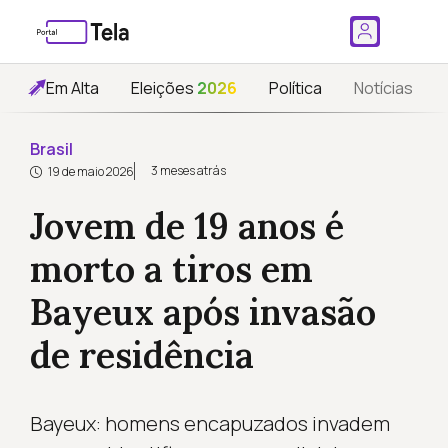
Em Alta
Eleições
2026
Política
Notícias
Brasil
3 meses atrás
19 de maio 2026
Jovem de 19 anos é
morto a tiros em
Bayeux após invasão
de residência
Bayeux: homens encapuzados invadem