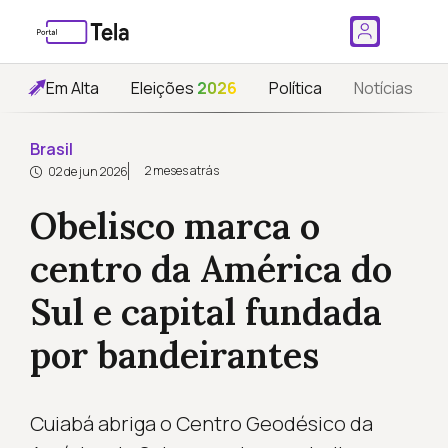
Em Alta
Eleições
2026
Política
Notícias
Brasil
2 meses atrás
02 de jun 2026
Obelisco marca o
centro da América do
Sul e capital fundada
por bandeirantes
Cuiabá abriga o Centro Geodésico da