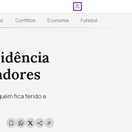
as
Conflitos
Economia
Futebol
sidência
adores
uém fica ferido e