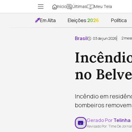
Início
Meu Tela
Últimas
Em Alta
Eleições
2026
Política
Brasil
2 mese
03 de jun 2026
Incêndio
no Belv
Incêndio em residênc
bombeiros removem m
Gerado Por
Telinha
Revisado Por: Time De Jornal