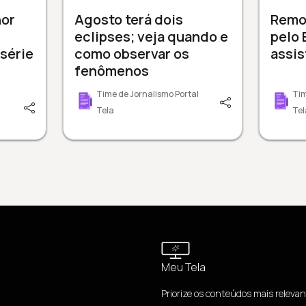
or
Agosto terá dois
Remo
eclipses; veja quando e
pelo 
série
como observar os
assis
fenômenos
Time de Jornalismo Portal
Tim
Tela
Tel
Meu Tela
Priorize os conteúdos mais relevan