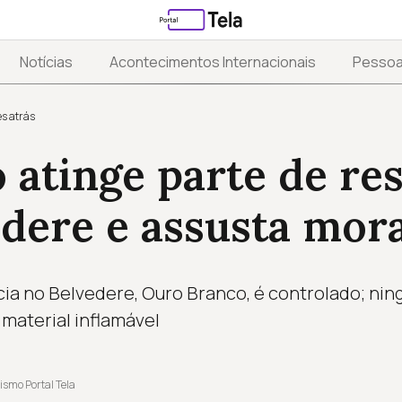
Notícias
Acontecimentos Internacionais
Pesso
s atrás
 atinge parte de re
edere e assusta mor
ia no Belvedere, Ouro Branco, é controlado; ning
aterial inflamável
ismo Portal Tela