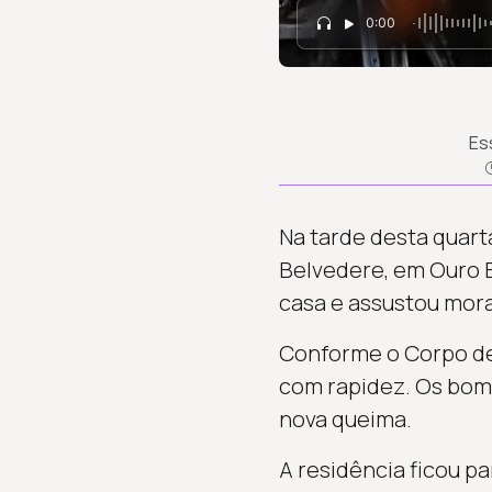
0:00
Es
Na tarde desta quarta
Belvedere, em Ouro B
casa e assustou mora
Conforme o Corpo de 
com rapidez. Os bombe
nova queima.
A residência ficou p