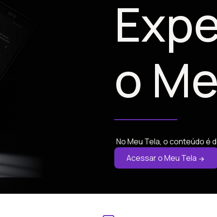
Expe
o Me
No Meu Tela, o conteúdo é d
Acessar o Meu Tela