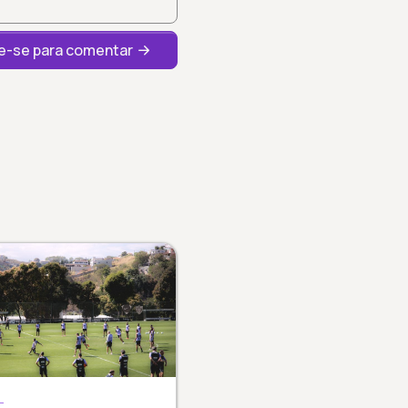
-se para comentar
L