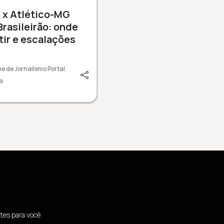
 x Atlético-MG
Brasileirão: onde
tir e escalações
e de Jornalismo Portal
a
tes para você