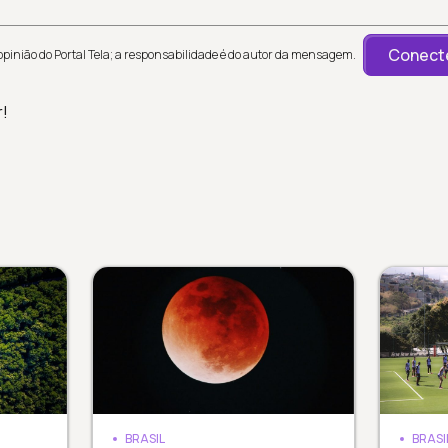
Conecte
inião do Portal Tela; a responsabilidade é do autor da mensagem.
r!
BRASIL
BRASI