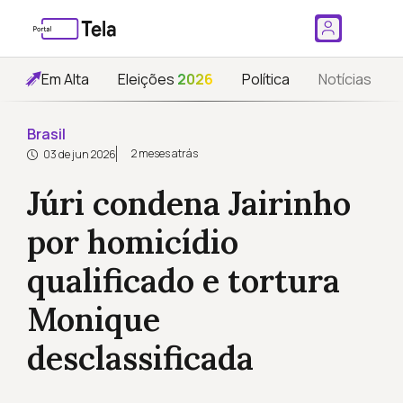
Em Alta
Eleições
2026
Política
Notícias
Brasil
2 meses atrás
03 de jun 2026
Júri condena Jairinho
por homicídio
qualificado e tortura
Monique
desclassificada