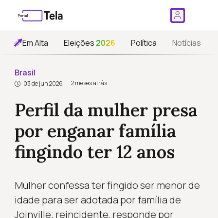
Em Alta
Eleições
2026
Política
Notícias
Brasil
2 meses atrás
03 de jun 2026
Perfil da mulher presa
por enganar família
fingindo ter 12 anos
Mulher confessa ter fingido ser menor de
idade para ser adotada por família de
Joinville; reincidente, responde por