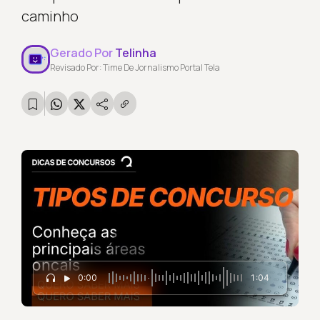
caminho
Gerado Por
Telinha
Revisado Por: Time De Jornalismo Portal Tela
0:00
1:04