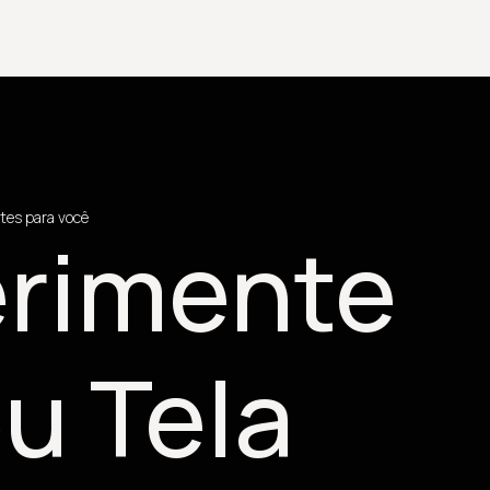
tes para você
rimente
u Tela