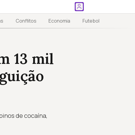
as
Conflitos
Economia
Futebol
m 13 mil
eguição
pinos de cocaína,