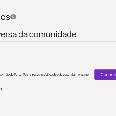
ios
0
versa da comunidade
Conecte
inião do Portal Tela; a responsabilidade é do autor da mensagem.
r!