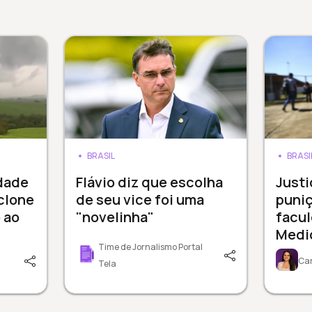
BRASIL
BRASI
dade
Flávio diz que escolha
Just
clone
de seu vice foi uma
puni
 ao
"novelinha"
facu
Medic
Time de Jornalismo Portal
Car
Tela