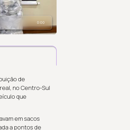
0:00
ibuição de
eal, no Centro-Sul
eículo que
stavam em sacos
nada a pontos de