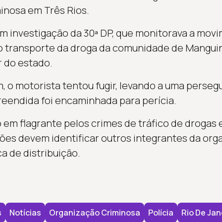
inosa em Três Rios.
m investigação da 30ª DP, que monitorava a mov
ao transporte da droga da comunidade de Mangui
r do estado.
 o motorista tentou fugir, levando a uma perseg
reendida foi encaminhada para perícia.
em flagrante pelos crimes de tráfico de drogas 
ações devem identificar outros integrantes da or
ca de distribuição.
s
Notícias
Organização Criminosa
Polícia
Rio De Jan