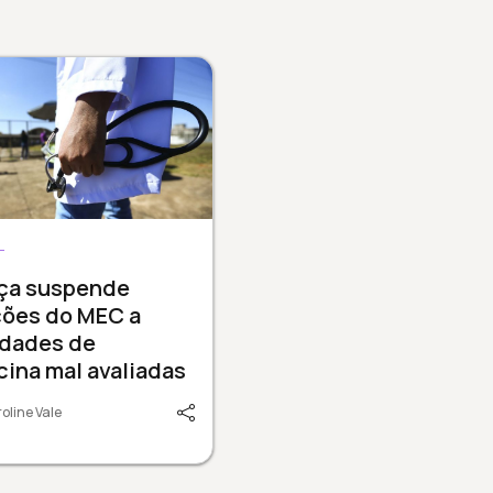
L
iça suspende
ções do MEC a
ldades de
ina mal avaliadas
oline Vale