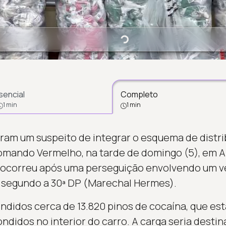
Carregando...
sencial
Completo
1 min
1 min
deram um suspeito de integrar o esquema de distr
mando Vermelho, na tarde de domingo (5), em Ar
o ocorreu após uma perseguição envolvendo um v
 segundo a 30ª DP (Marechal Hermes).
ndidos cerca de 13.820 pinos de cocaína, que e
ndidos no interior do carro. A carga seria desti