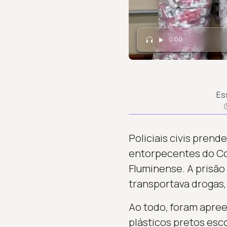
0:00
Es
Policiais civis pren
entorpecentes do Co
Fluminense. A prisã
transportava drogas,
Ao todo, foram apree
plásticos pretos esco