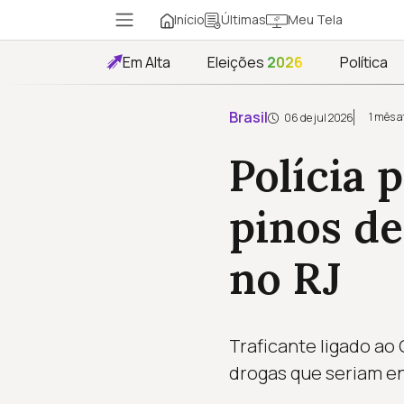
Início
Meu Tela
Últimas
Em Alta
Eleições
2026
Política
Brasil
1 mês a
06 de jul 2026
Polícia 
pinos de
no RJ
Traficante ligado ao
drogas que seriam e