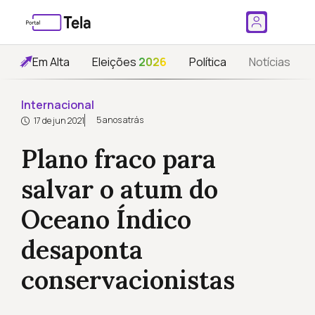
Em Alta
Eleições
2026
Política
Notícias
Internacional
5 anos atrás
17 de jun 2021
Plano fraco para
salvar o atum do
Oceano Índico
desaponta
conservacionistas