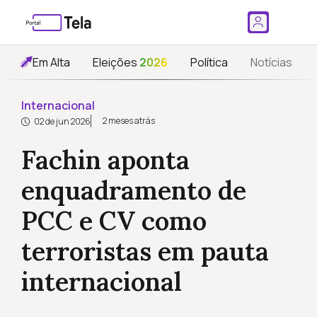
Em Alta
Eleições
2026
Política
Notícias
Internacional
2 meses atrás
02 de jun 2026
Fachin aponta
enquadramento de
PCC e CV como
terroristas em pauta
internacional