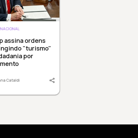
RNACIONAL
p assina ordens
ingindo "turismo"
dadania por
imento
na Cataldi