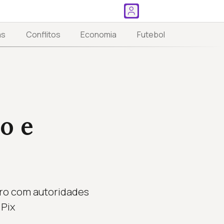
as
Conflitos
Economia
Futebol
o e
naro com autoridades
 Pix