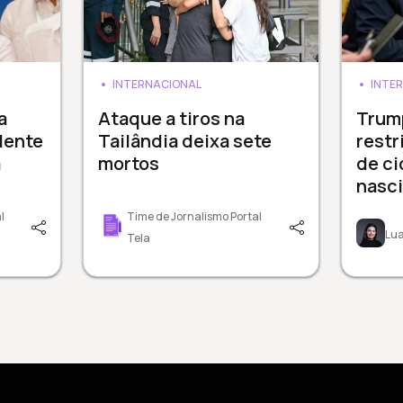
INTERNACIONAL
INTE
a
Ataque a tiros na
Trum
dente
Tailândia deixa sete
restr
a
mortos
de ci
nasc
l
Time de Jornalismo Portal
Lua
Tela