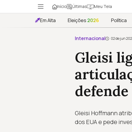
Início
Meu Tela
Últimas
Em Alta
Eleições
2026
Política
Internacional
02 de jun 20
Gleisi li
articula
defende 
Gleisi Hoffmann atrib
dos EUA e pede inves