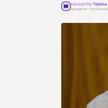
Gerado Por
Telinha
Revisado Por: Time De Jornal