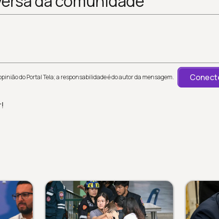
versa da comunidade
Conecte
inião do Portal Tela; a responsabilidade é do autor da mensagem.
r!