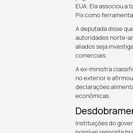
EUA. Ela associou a 
Pix como ferramenta 
A deputada disse que
autoridades norte-am
aliados seja investi
comerciais.
A ex-ministra classi
no exterior e afirmou
declarações aliment
econômicas.
Desdobramen
Instituições do gove
possível resposta br