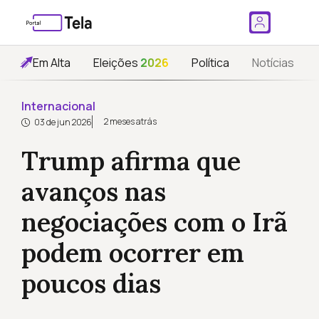
Em Alta
Eleições
2026
Política
Notícias
Internacional
2 meses atrás
03 de jun 2026
Trump afirma que
avanços nas
negociações com o Irã
podem ocorrer em
poucos dias