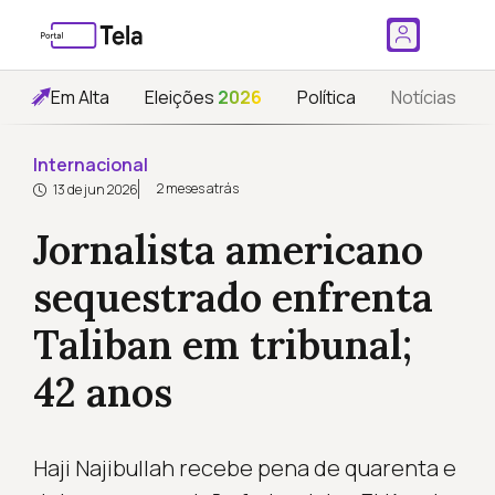
Em Alta
Eleições
2026
Política
Notícias
Internacional
2 meses atrás
13 de jun 2026
Jornalista americano
sequestrado enfrenta
Taliban em tribunal;
42 anos
Haji Najibullah recebe pena de quarenta e