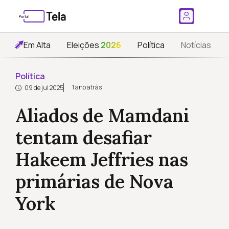
Em Alta
Eleições
2026
Política
Notícias
Política
1 ano atrás
09 de jul 2025
Aliados de Mamdani
tentam desafiar
Hakeem Jeffries nas
primárias de Nova
York