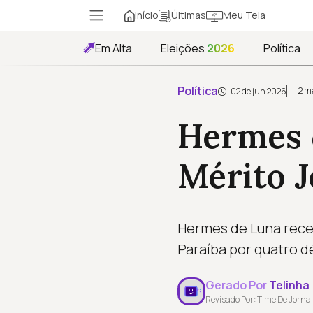
Início
Meu Tela
Últimas
Em Alta
Eleições
2026
Política
Política
2 m
02 de jun 2026
Hermes 
Mérito J
Hermes de Luna receb
Paraíba por quatro d
Gerado Por
Telinha
Revisado Por: Time De Jornal