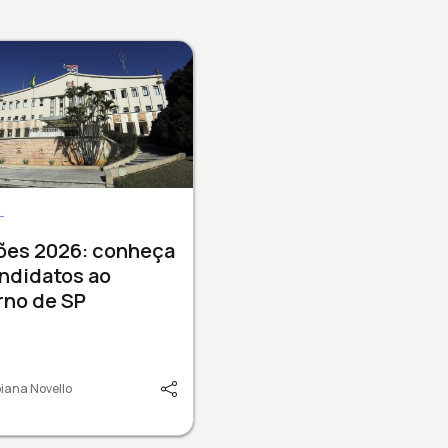
L
ções 2026: conheça
ndidatos ao
rno de SP
iana Novello