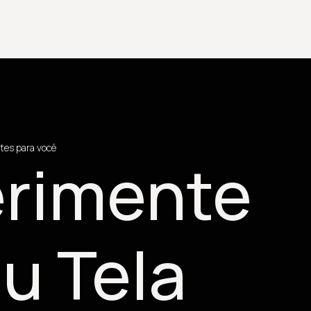
tes para você
rimente
u Tela