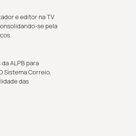
ador e editor na TV
 consolidando-se pela
cos.
s da ALPB para
O Sistema Correio,
alidade das