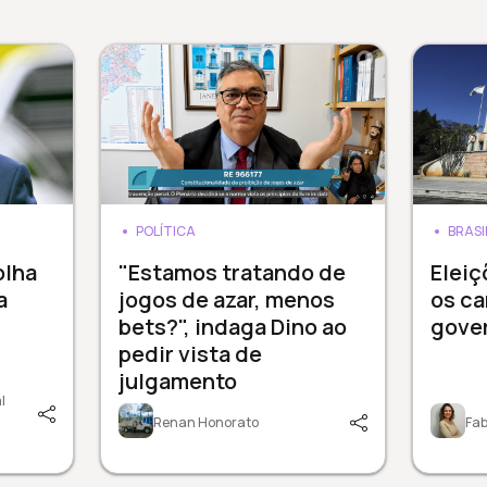
POLÍTICA
BRASI
olha
"Estamos tratando de
Elei
a
jogos de azar, menos
os ca
bets?", indaga Dino ao
gove
pedir vista de
julgamento
l
Renan Honorato
Fab