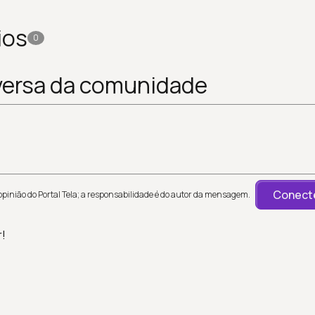
ios
0
versa da comunidade
Conecte
inião do Portal Tela; a responsabilidade é do autor da mensagem.
r!