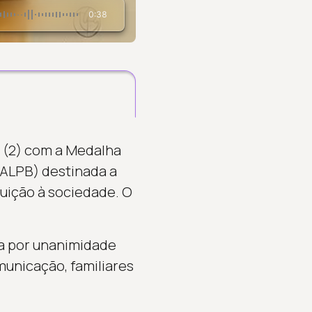
0:38
a (2) com a Medalha
 (ALPB) destinada a
buição à sociedade. O
a por unanimidade
municação, familiares