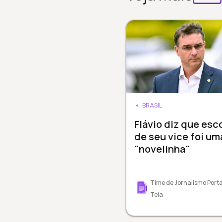
BRASIL
Flávio diz que esc
de seu vice foi um
"novelinha"
Time de Jornalismo Porta
Tela