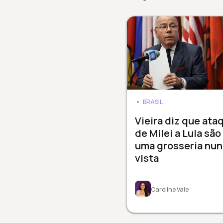
BRASIL
Vieira diz que ata
de Milei a Lula são
uma grosseria nu
vista
Caroline Vale