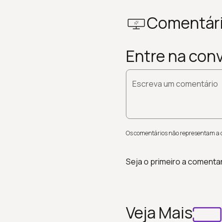
Comentár
Entre na con
Escreva um comentário
Os comentários não representam a op
Seja o primeiro a comenta
Veja Mais