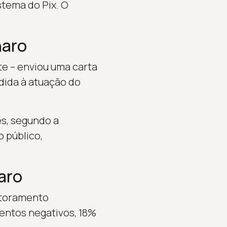
stema do Pix. O
naro
e – enviou uma carta
edida à atuação do
es, segundo a
 público,
aro
itoramento
entos negativos, 18%