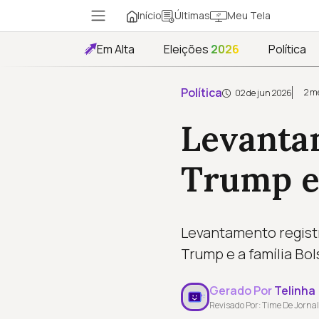
Início
Meu Tela
Últimas
Em Alta
Eleições
2026
Política
Política
2 m
02 de jun 2026
Levanta
Trump e
Levantamento regist
Trump e a família Bol
Gerado Por
Telinha
Revisado Por: Time De Jornal