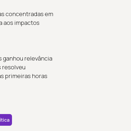
cas concentradas em
da aos impactos
is ganhou relevância
s resolveu
s primeiras horas
ítica