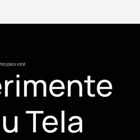
tes para você
rimente
u Tela