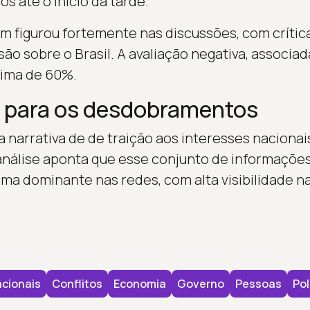
os até o início da tarde.
 figurou fortemente nas discussões, com críti
ão sobre o Brasil. A avaliação negativa, associa
cima de 60%.
 para os desdobramentos
a narrativa de de traição aos interesses naciona
 análise aponta que esse conjunto de informaçõe
 dominante nas redes, com alta visibilidade na
cionais
Conflitos
Economia
Governo
Pessoas
Pol