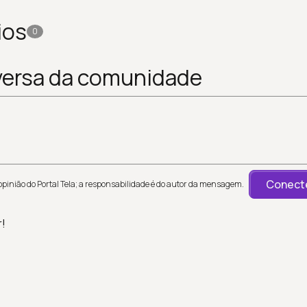
ios
0
versa da comunidade
Conecte
inião do Portal Tela; a responsabilidade é do autor da mensagem.
r!