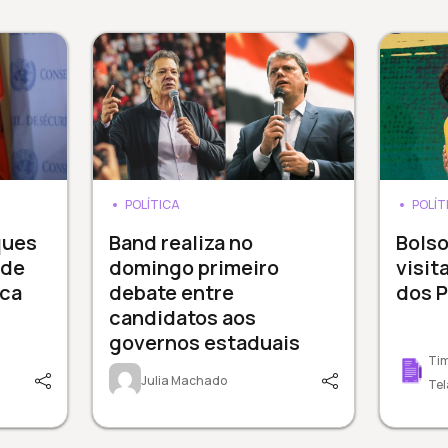
POLÍTICA
POLÍT
ques
Band realiza no
Bols
 de
domingo primeiro
visit
nca
debate entre
dos P
candidatos aos
governos estaduais
Tim
Julia Machado
Tel