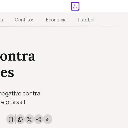
as
Conflitos
Economia
Futebol
ontra
des
negativo contra
e o Brasil