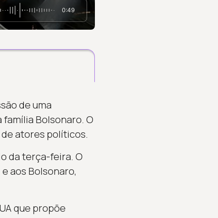
0:49
ssão de uma
 família Bolsonaro. O
de atores políticos.
 da terça-feira. O
 e aos Bolsonaro,
EUA que propõe